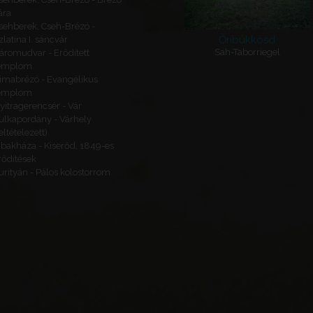
ára
sehberek, Cseh-Brézó -
Őribükkösd
zlatina I. sáncvár
Sah-Taborriegel
áromudvar - Erődített
emplom
imabrézó - Evangélikus
emplom
yitragerencsér - Vár
ulkapordány - Várhely
feltételezett)
ibakháza - Kiserőd, 1849-es
rődítések
urityán - Pálos kolostorrom