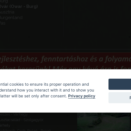
Burg
Óvár (Owar - Burg)
usztria
Burgenland
Vas
tial cookies to ensure its proper operation and
nderstand how you interact with it and to show you
Obiective turistice recomand
latter will be set only after consent.
Privacy policy
eketeváros - Vár -
ároserődítés
eszes - Várhegy
usztacsalád - Szolgagyőr,
árhely
sehberek, Cseh-Brézó - Brezó