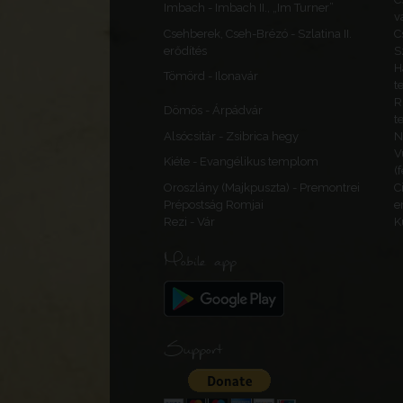
Imbach - Imbach II., „Im Turner”
v
Csehberek, Cseh-Brézó - Szlatina II.
C
erődítés
S
H
Tömörd - Ilonavár
t
R
Dömös - Árpádvár
t
Alsócsitár - Zsibrica hegy
N
V
Kiéte - Evangélikus templom
(
Oroszlány (Majkpuszta) - Premontrei
C
Prépostság Romjai
e
Rezi - Vár
K
Mobile app
Support