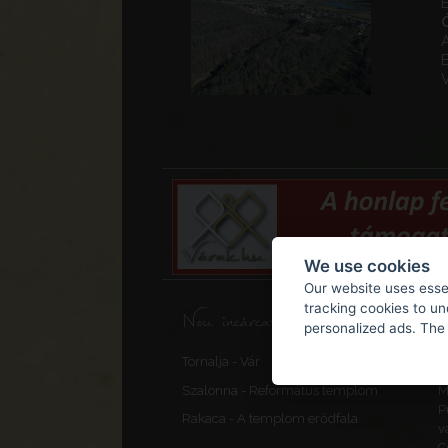
A
We use cookies
Our website uses essen
tracking cookies to u
Nou încărcate, corecturi
personalized ads. The 
F
Tornalja - Vár
V
Szalonna - Református templom
M
P
Rakaca - A templom erődfala
v
C