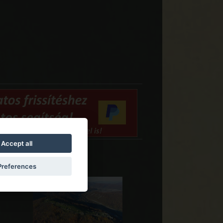
Accept all
ate
Preferences