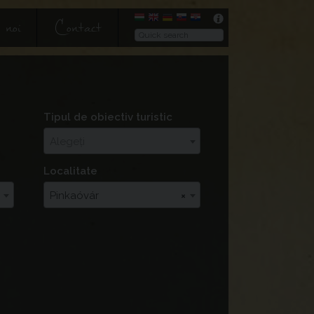
 noi
Contact
Tipul de obiectiv turistic
Alegeți
Localitate
Pinkaóvár
×