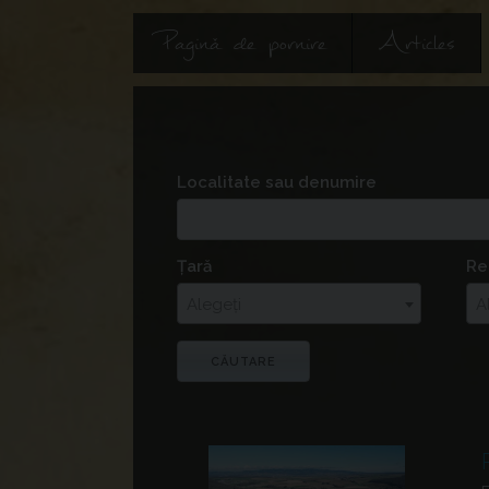
Pagină de pornire
Articles
Localitate sau denumire
Țară
Re
Alegeți
A