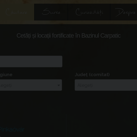
Căutare
Surse
Curiozități
Despre
Cetăți și locații fortificate în Bazinul Carpatic
giune
Județ (comitat)
legeți
Alegeți
Pinkaóvár