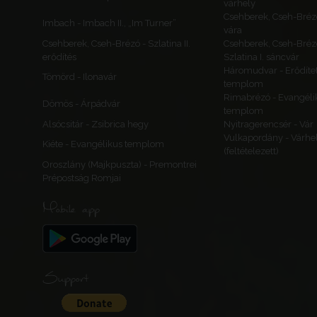
várhely
Csehberek, Cseh-Bréz
Imbach - Imbach II., „Im Turner”
vára
Csehberek, Cseh-Brézó - Szlatina II.
Csehberek, Cseh-Bréz
erődítés
Szlatina I. sáncvár
Háromudvar - Erődítet
Tömörd - Ilonavár
templom
Rimabrézó - Evangéli
Dömös - Árpádvár
templom
Alsócsitár - Zsibrica hegy
Nyitragerencsér - Vár
Vulkapordány - Várhe
Kiéte - Evangélikus templom
(feltételezett)
Oroszlány (Majkpuszta) - Premontrei
Prépostság Romjai
Mobile app
Support