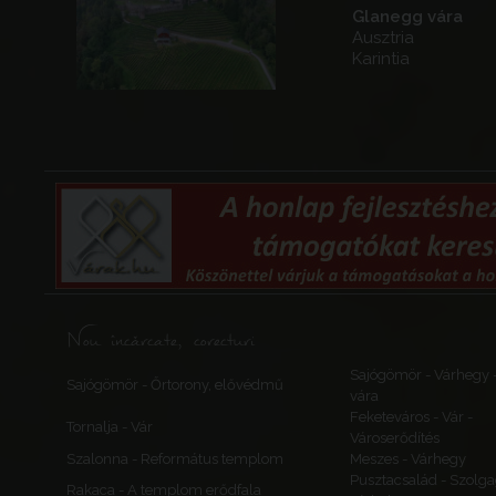
Glanegg vára
Ausztria
Karintia
Nou încărcate, corecturi
Sajógömör - Várhegy 
Sajógömör - Őrtorony, elővédmű
vára
Feketeváros - Vár -
Tornalja - Vár
Városerődítés
Szalonna - Református templom
Meszes - Várhegy
Pusztacsalád - Szolga
Rakaca - A templom erődfala