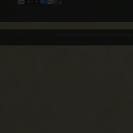
Várak és erődített helyek a Kárpát-medencében -