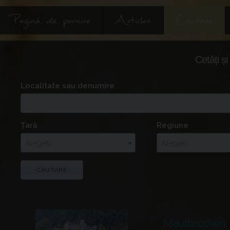
Pagină de pornire
Articles
Căutare
Cetăți și
Localitate sau denumire
Țară
Regiune
Alegeți
Alegeți
Mautbrücken