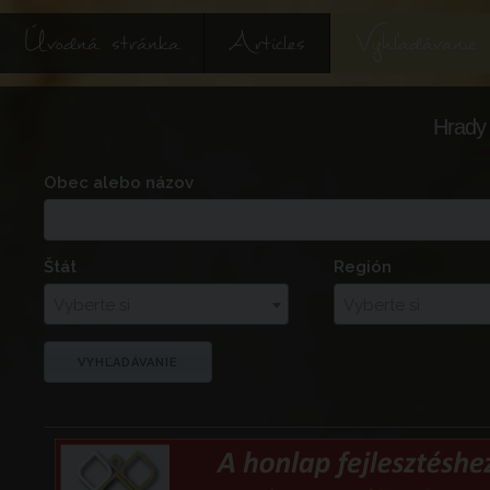
Úvodná stránka
Articles
Vyhľadávanie
Hrady 
Obec alebo názov
Štát
Región
Vyberte si
Vyberte si