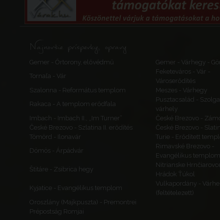
Najnovšie príspevky, opravy
Gemer - Őrtorony, elővédmű
Gemer - Várhegy - Gö
Feketeváros - Vár -
Tornaľa - Vár
Városerődítés
Szalonna - Református templom
Meszes - Várhegy
Pusztacsalád - Szolga
Rakaca - A templom erődfala
várhely
Imbach - Imbach II., „Im Turner”
České Brezovo - Zám
České Brezovo - Szlatina II. erődítés
České Brezovo - Slati
Tömörd - Ilonavár
Turie - Erődített tem
Rimavské Brezovo -
Dömös - Árpádvár
Evangélikus templo
Nitrianske Hrnčiarovc
Štitáre - Zsibrica hegy
Hrádok Ťúkol
Vulkapordány - Várhe
Kyjatice - Evangélikus templom
(feltételezett)
Oroszlány (Majkpuszta) - Premontrei
Prépostság Romjai