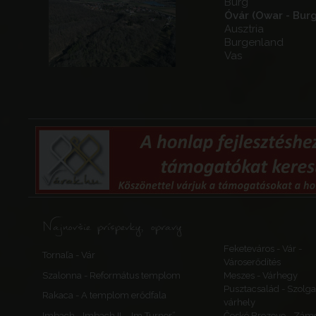
Burg
Óvár (Owar - Burg
Ausztria
Burgenland
Vas
Najnovšie príspevky, opravy
Feketeváros - Vár -
Tornaľa - Vár
Városerődítés
Szalonna - Református templom
Meszes - Várhegy
Pusztacsalád - Szolga
Rakaca - A templom erődfala
várhely
Imbach - Imbach II., „Im Turner”
České Brezovo - Zám