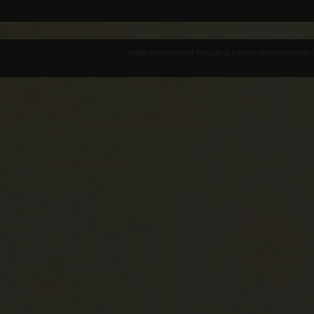
Várak és erődített helyek a Kárpát-medencében -