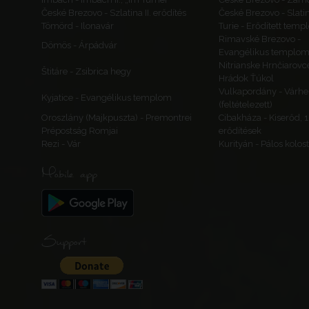
České Brezovo - Szlatina II. erődítés
České Brezovo - Slati
Tömörd - Ilonavár
Turie - Erődített tem
Rimavské Brezovo -
Dömös - Árpádvár
Evangélikus templo
Nitrianske Hrnčiarovc
Štitáre - Zsibrica hegy
Hrádok Ťúkol
Vulkapordány - Várhe
Kyjatice - Evangélikus templom
(feltételezett)
Oroszlány (Majkpuszta) - Premontrei
Cibakháza - Kiserőd, 
Prépostság Romjai
erődítések
Rezi - Vár
Kurityán - Pálos kolo
Mobile app
Support