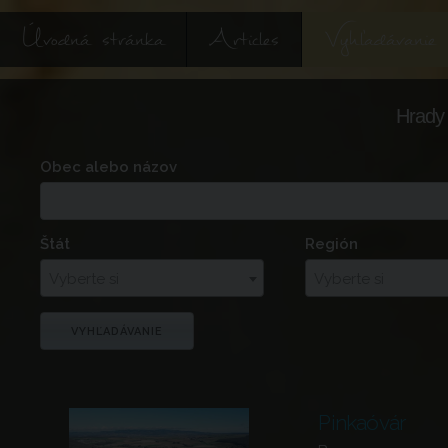
Úvodná stránka
Articles
Vyhľadávanie
Hrady 
Obec alebo názov
Štát
Región
Vyberte si
Vyberte si
Pinkaóvár