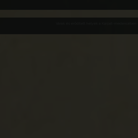
Várak és erődített helyek a Kárpát-medencében -