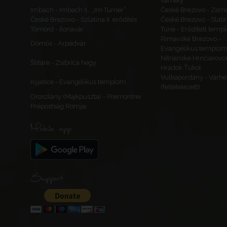
várhely
Imbach - Imbach II., „Im Turner”
České Brezovo - Zám
České Brezovo - Szlatina II. erődítés
České Brezovo - Slati
Tömörd - Ilonavár
Turie - Erődített tem
Rimavské Brezovo -
Dömös - Árpádvár
Evangélikus templo
Nitrianske Hrnčiarovc
Štitáre - Zsibrica hegy
Hrádok Ťúkol
Vulkapordány - Várhe
Kyjatice - Evangélikus templom
(feltételezett)
Oroszlány (Majkpuszta) - Premontrei
Prépostság Romjai
Mobile app
Support