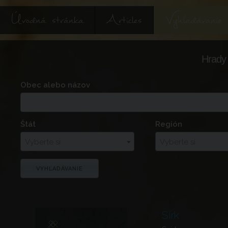
Úvodná stránka
Articles
Vyhľadávanie
Hrady 
Obec alebo názov
Štát
Región
Vyberte si
Vyberte si
Sirk