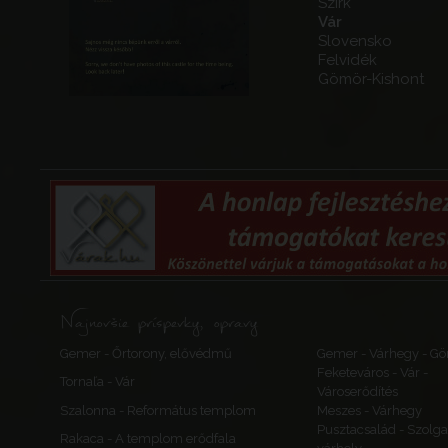
Szirk
Vár
Slovensko
Felvidék
Gömör-Kishont
Najnovšie príspevky, opravy
Gemer - Őrtorony, elővédmű
Gemer - Várhegy - Gö
Feketeváros - Vár -
Tornaľa - Vár
Városerődítés
Szalonna - Református templom
Meszes - Várhegy
Pusztacsalád - Szolga
Rakaca - A templom erődfala