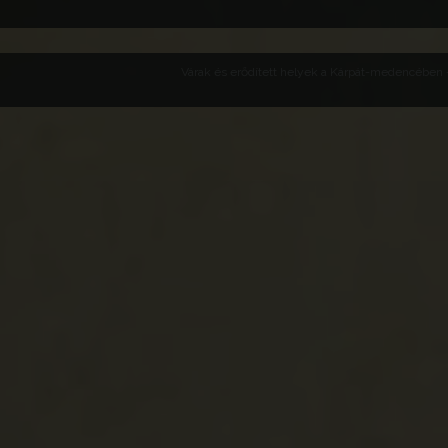
Várak és erődített helyek a Kárpát-medencében -