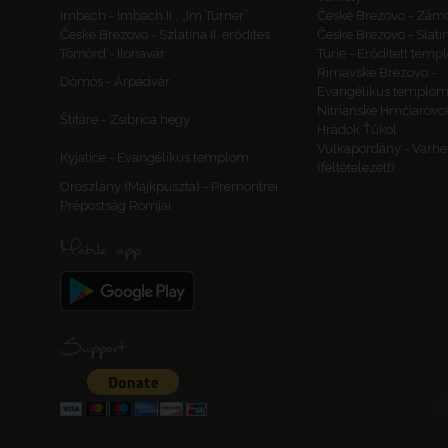
Imbach - Imbach II., „Im Turner”
České Brezovo - Zám
České Brezovo - Szlatina II. erődítés
České Brezovo - Slati
Tömörd - Ilonavár
Turie - Erődített tem
Rimavské Brezovo -
Dömös - Árpádvár
Evangélikus templo
Nitrianske Hrnčiarovc
Štitáre - Zsibrica hegy
Hrádok Ťúkol
Vulkapordány - Várhe
Kyjatice - Evangélikus templom
(feltételezett)
Oroszlány (Majkpuszta) - Premontrei
Prépostság Romjai
Mobile app
Support