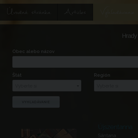
Úvodná stránka
Articles
Vyhľadávanie
Hrady 
Obec alebo názov
Štát
Región
Vyberte si
Vyberte si
Újszentanna
Sântana