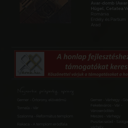
Avar-domb (Awa
Hügel, Cetatea V
Románia
Erdély és Partium
Arad
Najnovšie príspevky, opravy
Gemer - Őrtorony, elővédmű
Gemer - Várhegy - Gö
Feketeváros - Vár -
Tornaľa - Vár
Városerődítés
Szalonna - Református templom
Meszes - Várhegy
Pusztacsalád - Szolga
Rakaca - A templom erődfala
várhely