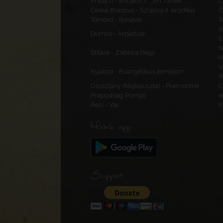
Imbach - Imbach II., „Im Turner”
Č
České Brezovo - Szlatina II. erődítés
Č
Tömörd - Ilonavár
T
R
Dömös - Árpádvár
E
N
Štitáre - Zsibrica hegy
H
V
Kyjatice - Evangélikus templom
(
Oroszlány (Majkpuszta) - Premontrei
C
Prépostság Romjai
e
Rezi - Vár
K
Mobile app
Support