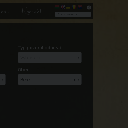
nás
Kontakt
Typ pozoruhodnosti
Vyberte si
Obec
Bere
×