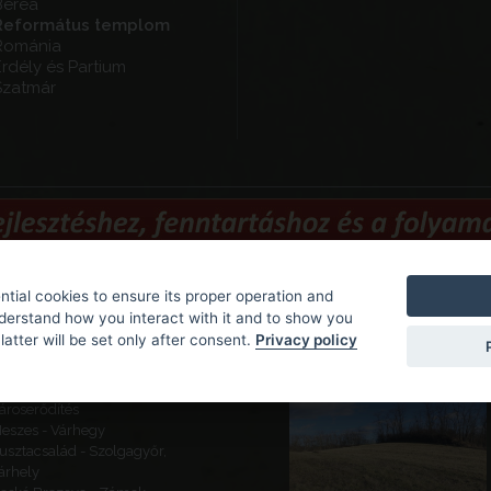
Berea
Református templom
Románia
rdély és Partium
Szatmár
tial cookies to ensure its proper operation and
nderstand how you interact with it and to show you
latter will be set only after consent.
Privacy policy
Odporúčané pozoruhodnosti
eketeváros - Vár -
ároserődítés
eszes - Várhegy
usztacsalád - Szolgagyőr,
árhely