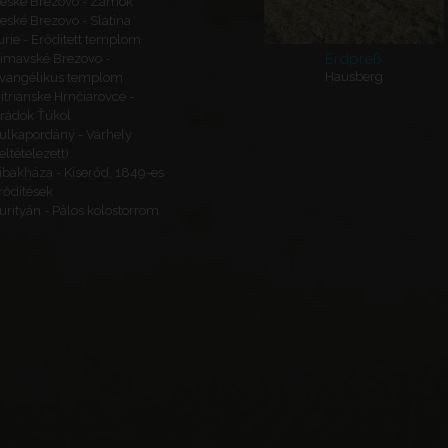
eské Brezovo - Zámok
eské Brezovo - Slatina
urie - Erődített templom
Erdpreß
imavské Brezovo -
Hausberg
vangélikus templom
itrianske Hrnčiarovce -
rádok Ťúkol
ulkapordány - Várhely
feltételezett)
ibakháza - Kiserőd, 1849-es
rődítések
urityán - Pálos kolostorrom