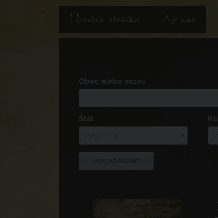
Úvodná stránka
Articles
Obec alebo názov
Štát
Re
Vyberte si
V