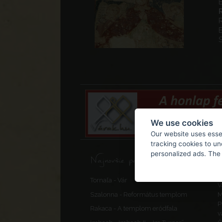
E
We use cookies
Our website uses essen
tracking cookies to u
personalized ads. The 
Najnovšie príspevky, opravy
F
Tornaľa - Vár
V
Szalonna - Református templom
M
P
Rakaca - A templom erődfala
v