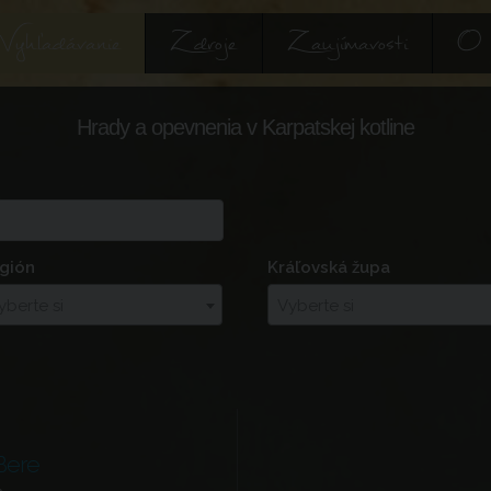
Vyhľadávanie
Zdroje
Zaujímavosti
O 
Hrady a opevnenia v Karpatskej kotline
gión
Kráľovská župa
yberte si
Vyberte si
Bere