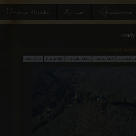
Úvodná stránka
Articles
Vyhľadávanie
Hrady 
Szokolya
,
Maďarsko
PREHĽAD
HISTÓRIA
FOTOGRAFIE
PÔDORYSY
LETECKÉ 