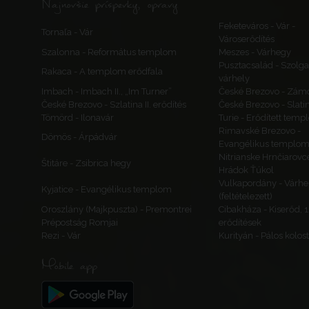
Najnovšie príspevky, opravy
Feketeváros - Vár -
Tornaľa - Vár
Városerődítés
Szalonna - Református templom
Meszes - Várhegy
Pusztacsalád - Szolga
Rakaca - A templom erődfala
várhely
Imbach - Imbach II., „Im Turner”
České Brezovo - Zám
České Brezovo - Szlatina II. erődítés
České Brezovo - Slati
Tömörd - Ilonavár
Turie - Erődített tem
Rimavské Brezovo -
Dömös - Árpádvár
Evangélikus templo
Nitrianske Hrnčiarovc
Štitáre - Zsibrica hegy
Hrádok Ťúkol
Vulkapordány - Várhe
Kyjatice - Evangélikus templom
(feltételezett)
Oroszlány (Majkpuszta) - Premontrei
Cibakháza - Kiserőd, 
Prépostság Romjai
erődítések
Rezi - Vár
Kurityán - Pálos kolo
Mobile app