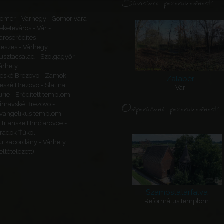
Súvisiace pozoruhodnosti
emer - Várhegy - Gömör vára
eketeváros - Vár -
ároserődítés
eszes - Várhegy
usztacsalád - Szolgagyőr,
árhely
eské Brezovo - Zámok
Zalabér
eské Brezovo - Slatina
Vár
urie - Erődített templom
imavské Brezovo -
Odporúčané pozoruhodnosti
vangélikus templom
itrianske Hrnčiarovce -
rádok Ťúkol
ulkapordány - Várhely
feltételezett)
Szamostatárfalva
Református templom