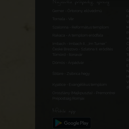
Najnovšie príspevky, opravy
Gemer - Őrtorony, elővédmű
G
F
Tornaľa - Vár
V
Szalonna - Református templom
M
P
Rakaca - A templom erődfala
v
Imbach - Imbach II., „Im Turner”
Č
České Brezovo - Szlatina II. erődítés
Č
Tömörd - Ilonavár
T
R
Dömös - Árpádvár
E
N
Štitáre - Zsibrica hegy
H
V
Kyjatice - Evangélikus templom
(
Oroszlány (Majkpuszta) - Premontrei
Prépostság Romjai
Mobile app