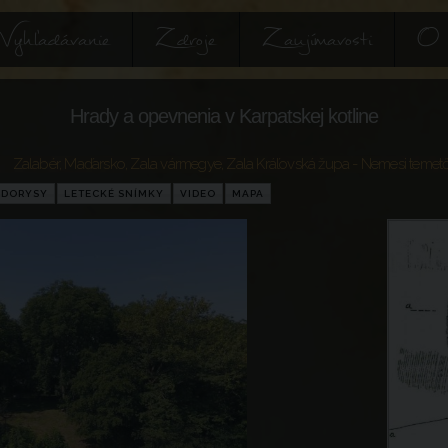
Vyhľadávanie
Zdroje
Zaujímavosti
O 
Hrady a opevnenia v Karpatskej kotline
Zalabér
,
Maďarsko
,
Zala vármegye
,
Zala Kráľovská župa
- Nemesi temet
ÔDORYSY
LETECKÉ SNÍMKY
VIDEO
MAPA