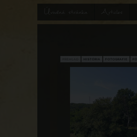
Úvodná stránka
Articles
PREHĽAD
HISTÓRIA
FOTOGRAFIE
P