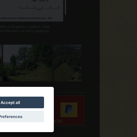
rte si fotografiu z galérie nižšie,
bo kliknutím na ikony pôdorysu.
Accept all
Preferences