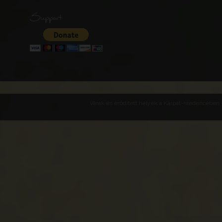
Support
Várak és erődített helyek a Kárpát-medencében -