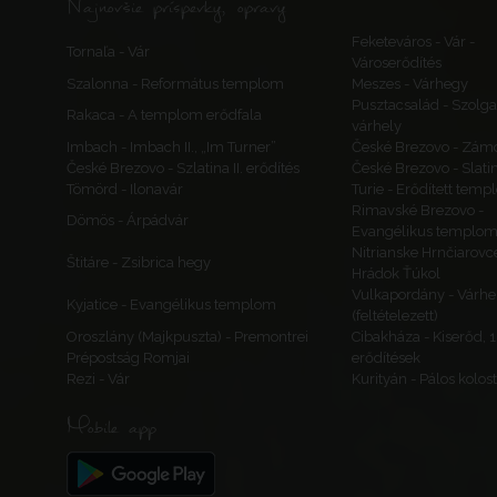
Najnovšie príspevky, opravy
Feketeváros - Vár -
Tornaľa - Vár
Városerődítés
Szalonna - Református templom
Meszes - Várhegy
Pusztacsalád - Szolga
Rakaca - A templom erődfala
várhely
Imbach - Imbach II., „Im Turner”
České Brezovo - Zám
České Brezovo - Szlatina II. erődítés
České Brezovo - Slati
Tömörd - Ilonavár
Turie - Erődített tem
Rimavské Brezovo -
Dömös - Árpádvár
Evangélikus templo
Nitrianske Hrnčiarovc
Štitáre - Zsibrica hegy
Hrádok Ťúkol
Vulkapordány - Várhe
Kyjatice - Evangélikus templom
(feltételezett)
Oroszlány (Majkpuszta) - Premontrei
Cibakháza - Kiserőd, 
Prépostság Romjai
erődítések
Rezi - Vár
Kurityán - Pálos kolo
Mobile app