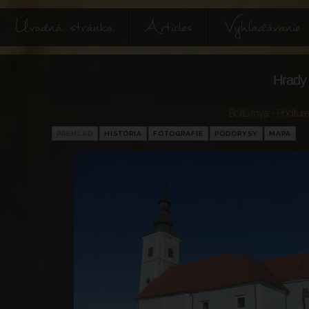
Úvodná stránka
Articles
Vyhľadávanie
Hrady 
Bottornya - Podtur
PREHĽAD
HISTÓRIA
FOTOGRAFIE
PÔDORYSY
MAPA