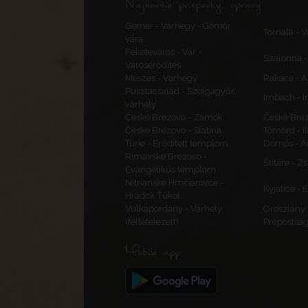
Najnovšie príspevky, opravy
Gemer - Várhegy - Gömör
Tornaľa - V
vára
Feketeváros - Vár -
Szalonna 
Városerődítés
Meszes - Várhegy
Rakaca - 
Pusztacsalád - Szolgagyőr,
Imbach - Im
várhely
České Brezovo - Zámok
České Brezo
České Brezovo - Slatina
Tömörd - I
Turie - Erődített templom
Dömös - Á
Rimavské Brezovo -
Štitáre - Z
Evangélikus templom
Nitrianske Hrnčiarovce -
Kyjatice -
Hrádok Ťúkol
Vulkapordány - Várhely
Oroszlány 
(feltételezett)
Prépostsá
Mobile app