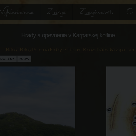
Vyhľadávanie
Zdroje
Zaujímavosti
O 
Hrady a opevnenia v Karpatskej kotline
Bátos - Batoş
,
Románia
,
Erdély és Partium
,
Kolozs Kráľovská župa
- Vár
ÔDORYSY
MAPA