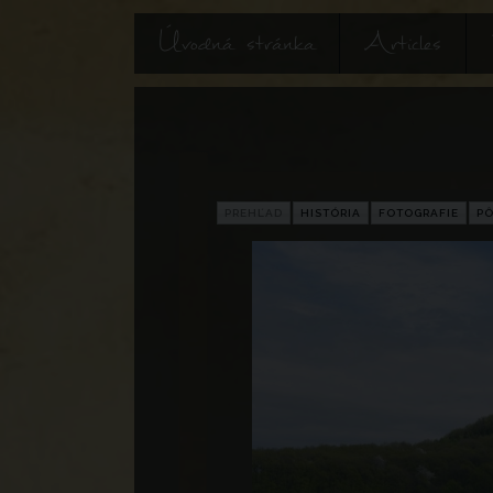
Úvodná stránka
Articles
PREHĽAD
HISTÓRIA
FOTOGRAFIE
P