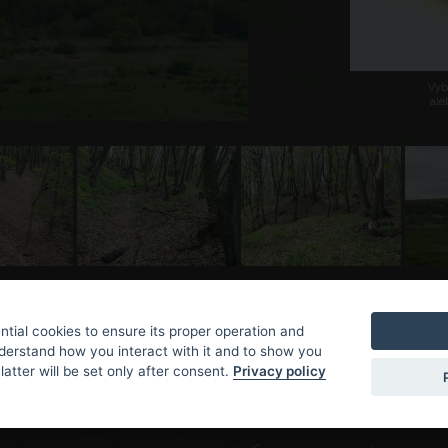
Vybe
ale
tial cookies to ensure its proper operation and
nderstand how you interact with it and to show you
latter will be set only after consent.
Privacy policy