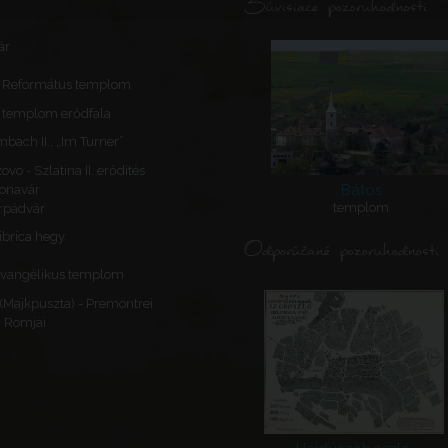
Súvisiace pozoruhodnosti
ár
- Református templom
A templom erődfala
bach II., „Im Turner”
vo - Szlatina II. erődítés
Bátos
lonavár
templom
rpádvár
sibrica hegy
Odporúčané pozoruhodnosti
 Evangélikus templom
(Majkpuszta) - Premontrei
g Romjai