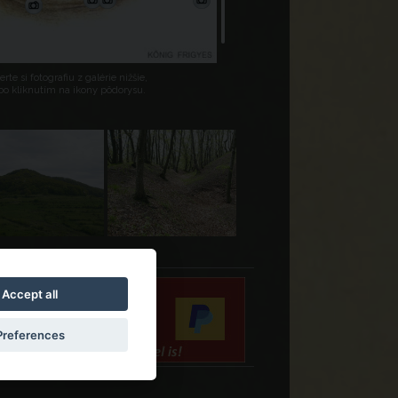
rte si fotografiu z galérie nižšie,
bo kliknutím na ikony pôdorysu.
Accept all
Preferences