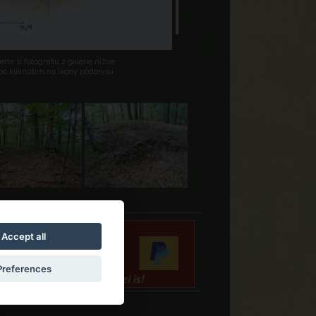
rte si fotografiu z galérie nižšie,
bo kliknutím na ikony pôdorysu.
Accept all
Preferences