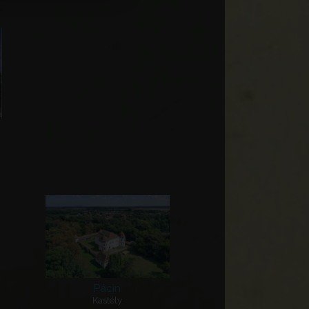
Pácin
Kastély