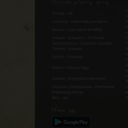
Najnovšie príspevky, opravy
F
Tornaľa - Vár
V
Szalonna - Református templom
M
P
Rakaca - A templom erődfala
v
Imbach - Imbach II., „Im Turner”
Č
České Brezovo - Szlatina II. erődítés
Č
Tömörd - Ilonavár
T
R
Dömös - Árpádvár
E
N
Štitáre - Zsibrica hegy
H
V
Kyjatice - Evangélikus templom
(
Oroszlány (Majkpuszta) - Premontrei
C
Prépostság Romjai
e
Rezi - Vár
K
Mobile app