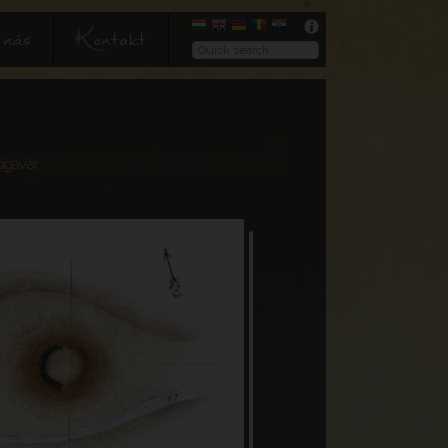
nás
Kontakt
igavár