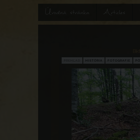
Úvodná stránka
Articles
Bikf
PREHĽAD
HISTÓRIA
FOTOGRAFIE
P