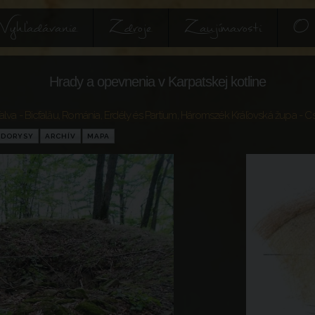
Vyhľadávanie
Zdroje
Zaujímavosti
O 
Hrady a opevnenia v Karpatskej kotline
alva - Bicfalău
,
Románia
,
Erdély és Partium
,
Háromszék Kráľovská župa
- Cs
ÔDORYSY
ARCHÍV
MAPA