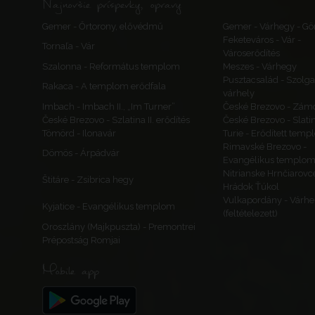
Najnovšie príspevky, opravy
Gemer - Őrtorony, elővédmű
Gemer - Várhegy - Gö
Feketeváros - Vár -
Tornaľa - Vár
Városerődítés
Szalonna - Református templom
Meszes - Várhegy
Pusztacsalád - Szolga
Rakaca - A templom erődfala
várhely
Imbach - Imbach II., „Im Turner”
České Brezovo - Zám
České Brezovo - Szlatina II. erődítés
České Brezovo - Slati
Tömörd - Ilonavár
Turie - Erődített tem
Rimavské Brezovo -
Dömös - Árpádvár
Evangélikus templo
Nitrianske Hrnčiarovc
Štitáre - Zsibrica hegy
Hrádok Ťúkol
Vulkapordány - Várhe
Kyjatice - Evangélikus templom
(feltételezett)
Oroszlány (Majkpuszta) - Premontrei
Prépostság Romjai
Mobile app