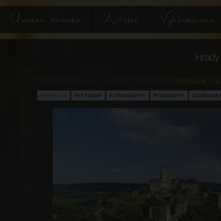
Úvodná stránka
Articles
Vyhľadávanie
Hrady 
Németújvár - Gü
PREHĽAD
HISTÓRIA
FOTOGRAFIE
PÔDORYSY
ZOBRAZE