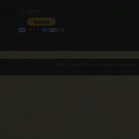
Support
Várak és erődített helyek a Kárpát-medencében -