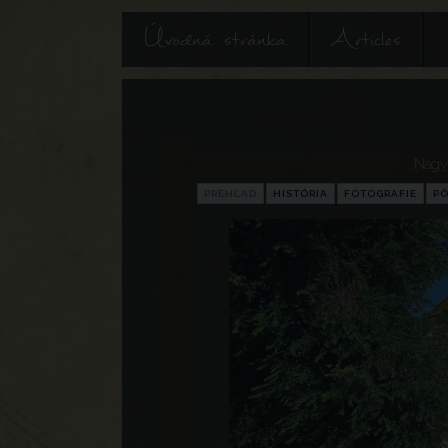
Úvodná stránka
Articles
Nagyk
PREHĽAD
HISTÓRIA
FOTOGRAFIE
P