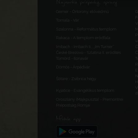
Najnovšie príspevky, opravy
Gemer - Őrtorony, elővédmű
G
F
Tornaľa - Vár
V
Szalonna - Református templom
M
P
Rakaca - A templom erődfala
v
Imbach - Imbach II., „Im Turner”
Č
České Brezovo - Szlatina II. erődítés
Č
Tömörd - Ilonavár
T
R
Dömös - Árpádvár
E
N
Štitáre - Zsibrica hegy
H
V
Kyjatice - Evangélikus templom
(
Oroszlány (Majkpuszta) - Premontrei
Prépostság Romjai
Mobile app