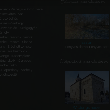
Súvisiace pozoruhodnosti
emer - Várhegy - Gömör vára
eketeváros - Vár -
ároserődítés
eszes - Várhegy
usztacsalád - Szolgagyőr,
árhely
eské Brezovo - Zámok
eské Brezovo - Slatina
Esztár
urie - Erődített templom
Fenyves-domb, Fenyves-part
imavské Brezovo -
vangélikus templom
Odporúčané pozoruhodnosti
itrianske Hrnčiarovce -
rádok Ťúkol
ulkapordány - Várhely
feltételezett)
Wildungsmauer