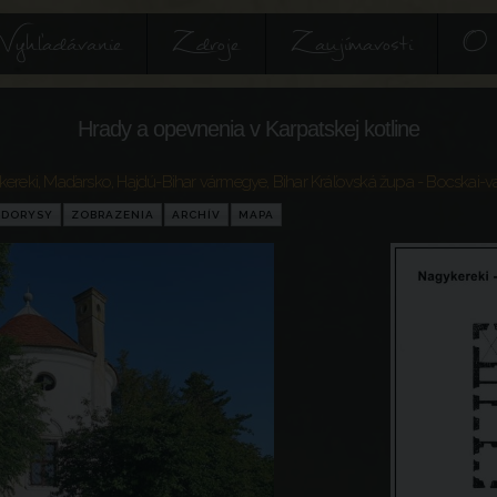
Vyhľadávanie
Zdroje
Zaujímavosti
O 
Hrady a opevnenia v Karpatskej kotline
ereki
,
Maďarsko
,
Hajdú-Bihar vármegye
,
Bihar Kráľovská župa
- Bocskai-vá
ÔDORYSY
ZOBRAZENIA
ARCHÍV
MAPA