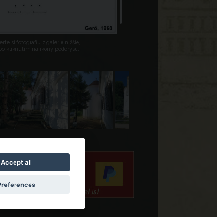
rte si fotografiu z galérie nižšie,
bo kliknutím na ikony pôdorysu.
Accept all
Preferences