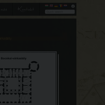
nás
Kontakt
rkastély