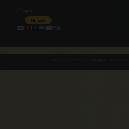
Support
Várak és erődített helyek a Kárpát-medencében -