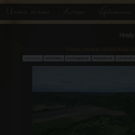
Úvodná stránka
Articles
Vyhľadávanie
Hrady 
Edelény
,
Maďarsko
,
Borsod-Abaúj-Z
PREHĽAD
HISTÓRIA
FOTOGRAFIE
PÔDORYSY
LETECKÉ 