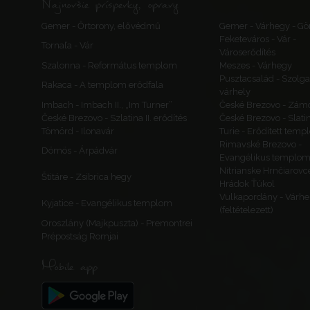
Najnovšie príspevky, opravy
Gemer - Őrtorony, elővédmű
Gemer - Várhegy - Gö
Feketeváros - Vár -
Tornaľa - Vár
Városerődítés
Szalonna - Református templom
Meszes - Várhegy
Pusztacsalád - Szolga
Rakaca - A templom erődfala
várhely
Imbach - Imbach II., „Im Turner”
České Brezovo - Zám
České Brezovo - Szlatina II. erődítés
České Brezovo - Slati
Tömörd - Ilonavár
Turie - Erődített tem
Rimavské Brezovo -
Dömös - Árpádvár
Evangélikus templo
Nitrianske Hrnčiarovc
Štitáre - Zsibrica hegy
Hrádok Ťúkol
Vulkapordány - Várhe
Kyjatice - Evangélikus templom
(feltételezett)
Oroszlány (Majkpuszta) - Premontrei
Prépostság Romjai
Mobile app