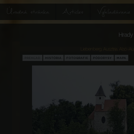
Úvodná stránka
Articles
Vyhľadávanie
Hrady 
Liebenberg
,
Ausztria
,
Alsó-Aus
PREHĽAD
HISTÓRIA
FOTOGRAFIE
PÔDORYSY
MAPA