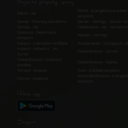
Najnovšie príspevky, opravy
Štítnik - Evangélikus erődített
Štítnik - Vár
templom
Gemer - Őrtorony, elővédmű
Gemer - Várhegy - Gömör vár
Tornaľa - Vár
Feketeváros - Vár - Városerőd
Szalonna - Református
Meszes - Várhegy
templom
Rakaca - A templom erődfala
Pusztacsalád - Szolgagyőr, v
Imbach - Imbach II., „Im
České Brezovo - Zámok
Turner”
České Brezovo - Szlatina II.
České Brezovo - Slatina
erődítés
Tömörd - Ilonavár
Turie - Erődített templom
Rimavské Brezovo - Evangéli
Dömös - Árpádvár
templom
Mobile app
Support