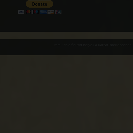
Várak és erődített helyek a Kárpát-medencében -