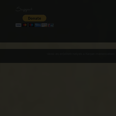
Support
Várak és erődített helyek a Kárpát-medencében -