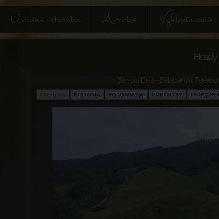
Úvodná stránka
Articles
Vyhľadávanie
Hrady 
Banská Belá - Bélabánya, Fejérbány
PREHĽAD
HISTÓRIA
FOTOGRAFIE
PÔDORYSY
LETECKÉ 