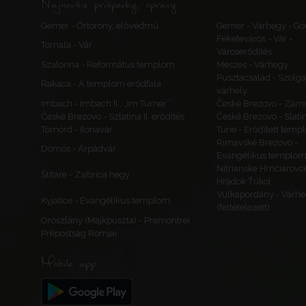
Najnovšie príspevky, opravy
Gemer - Őrtorony, elővédmű
Gemer - Várhegy - Gö
Feketeváros - Vár -
Tornaľa - Vár
Városerődítés
Szalonna - Református templom
Meszes - Várhegy
Pusztacsalád - Szolga
Rakaca - A templom erődfala
várhely
Imbach - Imbach II., „Im Turner”
České Brezovo - Zám
České Brezovo - Szlatina II. erődítés
České Brezovo - Slati
Tömörd - Ilonavár
Turie - Erődített tem
Rimavské Brezovo -
Dömös - Árpádvár
Evangélikus templo
Nitrianske Hrnčiarovc
Štitáre - Zsibrica hegy
Hrádok Ťúkol
Vulkapordány - Várhe
Kyjatice - Evangélikus templom
(feltételezett)
Oroszlány (Majkpuszta) - Premontrei
Prépostság Romjai
Mobile app