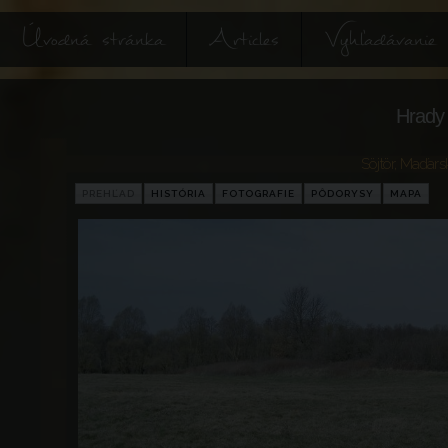
Úvodná stránka
Articles
Vyhľadávanie
Hrady 
Söjtör
,
Maďars
PREHĽAD
HISTÓRIA
FOTOGRAFIE
PÔDORYSY
MAPA