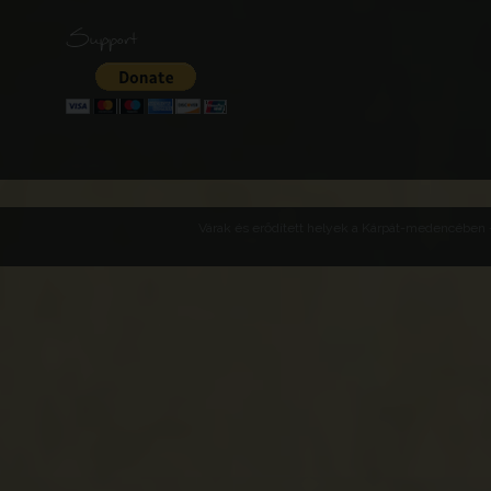
Support
Várak és erődített helyek a Kárpát-medencében -