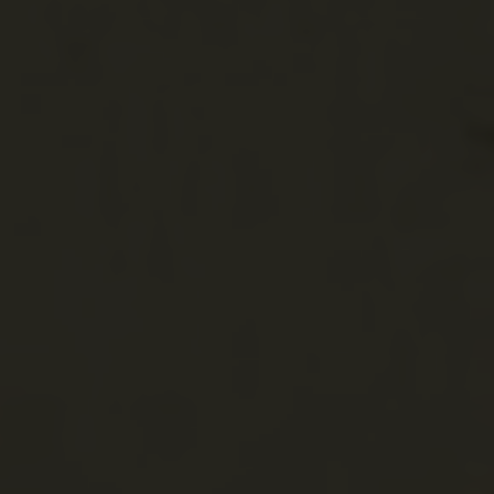
Bosznia
Bosznia
Szrebernik
Srebrenik
Szrebernik vára (
Bosznia-Hercegov
Bosznia
Bosznia
Havala
Havala
Turski grad, Törö
Bosznia-Hercegov
Bosznia
Bosznia