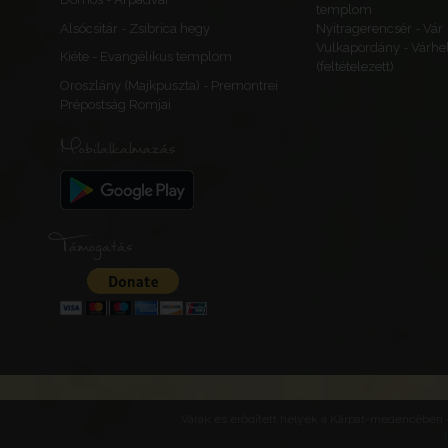
Bosznia
templom
Bosznia
Alsócsitár - Zsibrica hegy
Nyitragerencsér - Vár
Vulkapordány - Várhe
Kiéte - Evangélikus templom
(feltételezett)
Oroszlány (Majkpuszta) - Premontrei
Prépostság Romjai
Jezerski, Jeze
Mobilalkalmazás
Jezerski
Jezerski-Stari gr
Bosznia-Hercegov
Bosznia
Bosznia
Támogatás
Bosanska Kru
Bosanska Krupa
Krupa
Bosznia-Hercegov
Bosznia
Várak és erődített helyek a Kárpát-medencében -
Bosznia