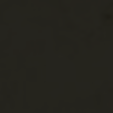
Pećigrad
Pécs vára
Bosznia-Hercegov
Bosznia
Bosznia
Martin Brod
Martin Brod
Rmanj, Ermény, 
Ermen
Bosznia-Hercegov
Bosznia
Zágráb
Sturlic
Šturlić
Sturlics (Šturlić)
Bosznia-Hercegov