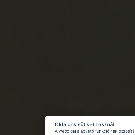
Todorovo, To
Todorovo
Novi grad, Újvár,
grad
Bosznia-Hercegov
Bosznia
Bosznia
Orasác
Orašac , Orešac
Orašac Pod (Oraš
Bosznia-Hercegov
Bosznia
Bosznia
Oldalunk sütiket használ
A weboldal alapvető funkcióinak biztosít