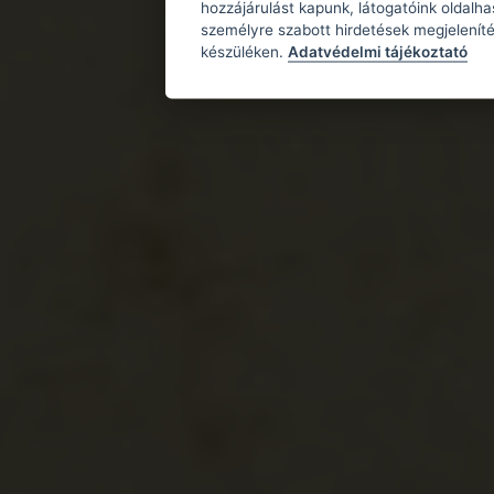
hozzájárulást kapunk, látogatóink oldalh
Brekovica
személyre szabott hirdetések megjeleníté
készüléken.
Adatvédelmi tájékoztató
Brekovica
Öregvár
Bosznia-Hercegov
Bosznia
Bosznia
Ostrozac
Ostrožac
Osztrozsác
Bosznia-Hercegov
Bosznia
Zágráb
Pećigrad