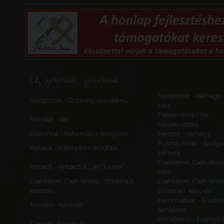
Csavnik, Čavnik
Bosznia-Hercegov
Bosznia
Bosznia
Blagaj Rijeka
Új feltöltések, frissítések
Blagaj Rijeka
Sajógömör - Várhegy 
Sajógömör - Őrtorony, elővédmű
Dervią kula
vára
Bosznia-Hercegov
Feketeváros - Vár -
Tornalja - Vár
Bosznia
Városerődítés
Bosznia
Szalonna - Református templom
Meszes - Várhegy
Pusztacsalád - Szolga
Rakaca - A templom erődfala
várhely
Csehberek, Cseh-Bréz
Imbach - Imbach II., „Im Turner”
Ripač, Ripács
vára
Csehberek, Cseh-Brézó - Szlatina II.
Csehberek, Cseh-Bréz
Ripač
erődítés
Szlatina I. sáncvár
Forkolan, Stari g
Háromudvar - Erődítet
Tömörd - Ilonavár
Ripács
templom
Bosznia-Hercegov
Rimabrézó - Evangéli
Dömös - Árpádvár