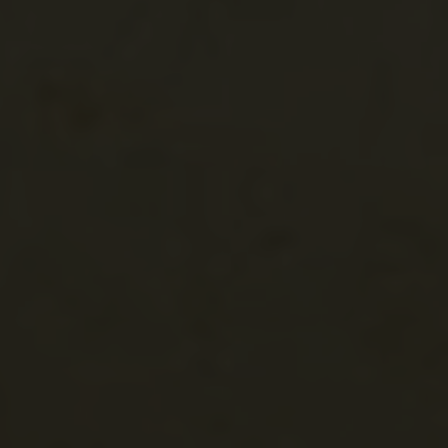
Alsókladusa,
Nagykladusa
Velika Kladuša
Velika Kladuša,
Nagykladusa (Vel
Kladuša)
Bosznia-Hercegov
Bosznia
Bosznia
Vranogrács
Vrnograć
Vranogrács vára 
Vrnograć )
Bosznia-Hercegov
Bosznia
Bosznia