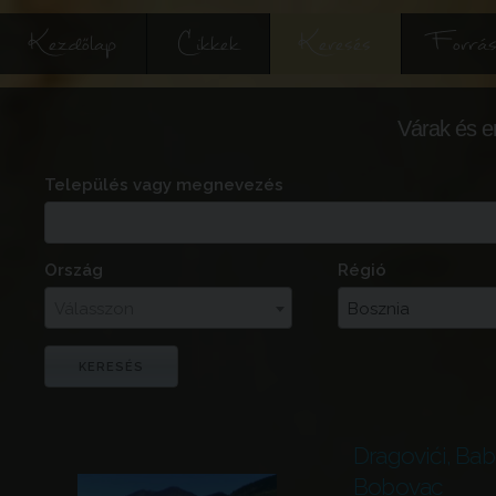
Kezdőlap
Cikkek
Keresés
Forrás
Várak és e
Település vagy megnevezés
Ország
Régió
Válasszon
Bosznia
Dragovići, Bab
Bobovac