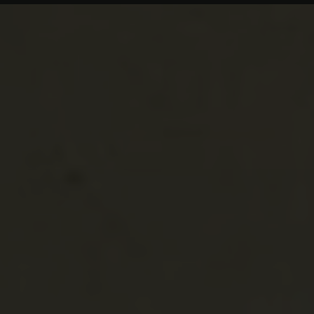
Čukovi
Čukovi
Kulenovics toron
Kulenović
Bosznia-Hercegov
Bosznia
Bosznia
Brekovica
Brekovica
Kuliste
Bosznia-Hercegov
Bosznia
Bosznia