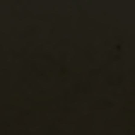
Travnik
Travnik
vár
Bosznia-Hercegov
Bosznia