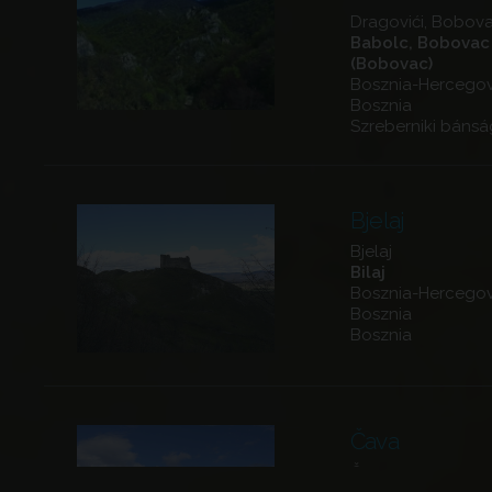
Dragovići, Bobov
Babolc, Bobovac
(Bobovac)
Bosznia-Hercegov
Bosznia
Szreberniki bánsá
Bjelaj
Bjelaj
Bilaj
Bosznia-Hercegov
Bosznia
Bosznia
Čava
Čava