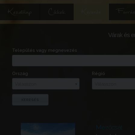
Kezdőlap
Cikkek
Keresés
Forrás
Várak és e
Település vagy megnevezés
Ország
Régió
Válasszon
Válasszon
Mezőcsát