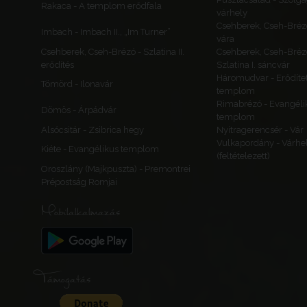
Rakaca - A templom erődfala
várhely
Csehberek, Cseh-Bréz
Imbach - Imbach II., „Im Turner”
vára
Csehberek, Cseh-Brézó - Szlatina II.
Csehberek, Cseh-Bréz
erődítés
Szlatina I. sáncvár
Háromudvar - Erődítet
Tömörd - Ilonavár
templom
Rimabrézó - Evangéli
Dömös - Árpádvár
templom
Alsócsitár - Zsibrica hegy
Nyitragerencsér - Vár
Vulkapordány - Várhe
Kiéte - Evangélikus templom
(feltételezett)
Oroszlány (Majkpuszta) - Premontrei
Prépostság Romjai
Mobilalkalmazás
Támogatás