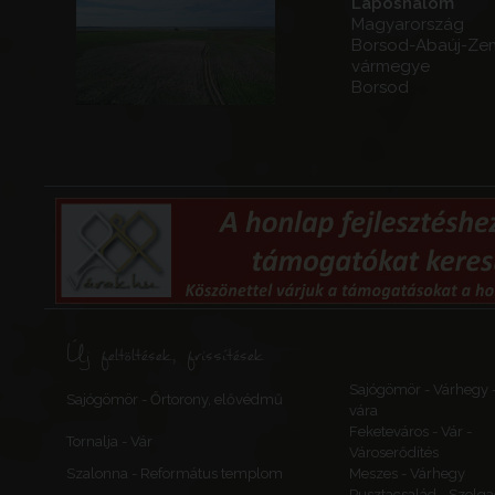
Laposhalom
Magyarország
Borsod-Abaúj-Ze
vármegye
Borsod
Új feltöltések, frissítések
Sajógömör - Várhegy 
Sajógömör - Őrtorony, elővédmű
vára
Feketeváros - Vár -
Tornalja - Vár
Városerődítés
Szalonna - Református templom
Meszes - Várhegy
Pusztacsalád - Szolga