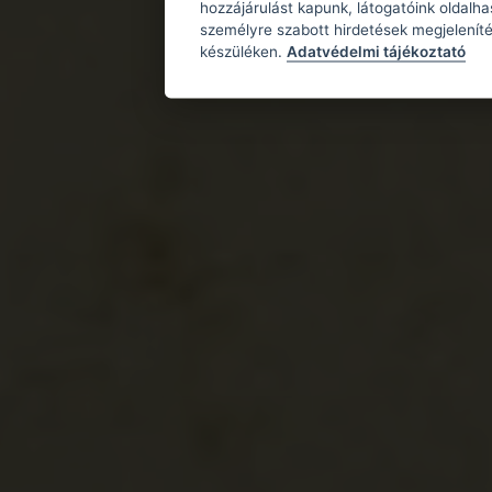
hozzájárulást kapunk, látogatóink oldalh
személyre szabott hirdetések megjeleníté
készüléken.
Adatvédelmi tájékoztató