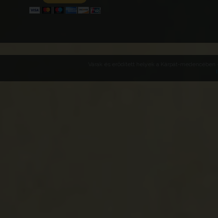
Várak és erődített helyek a Kárpát-medencében -