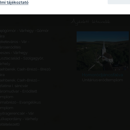
mi tájékoztató
Ajánlott látnivalók
ajógömör - Várhegy - Gömör
ára
eketeváros - Vár -
ároserődítés
eszes - Várhegy
usztacsalád - Szolgagyőr,
árhely
sehberek, Cseh-Brézó - Brezó
Homoródjánosfalva
ára
Unitárius erődtemplom
sehberek, Cseh-Brézó -
zlatina I. sáncvár
áromudvar - Erődített
emplom
imabrézó - Evangélikus
emplom
yitragerencsér - Vár
ulkapordány - Várhely
feltételezett)