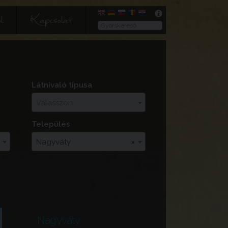
l
Kapcsolat
Látnivaló típusa
Válasszon
Település
Nagyváty
×
Nagyváty