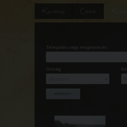
Kezdőlap
Cikkek
Keres
Település vagy megnevezés
Ország
Ré
Válasszon
V