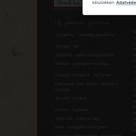
készüléken.
Adatvédel
Új feltöltések, frissítések
S
Sajógömör - Őrtorony, elővédmű
v
F
Tornalja - Vár
V
Szalonna - Református templom
M
P
Rakaca - A templom erődfala
v
C
Imbach - Imbach II., „Im Turner”
v
Csehberek, Cseh-Brézó - Szlatina II.
C
erődítés
S
H
Tömörd - Ilonavár
t
R
Dömös - Árpádvár
t
Alsócsitár - Zsibrica hegy
N
V
Kiéte - Evangélikus templom
(
Oroszlány (Majkpuszta) - Premontrei