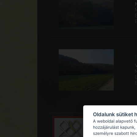
Oldalunk sütiket 
A weboldal alapvető f
hozzájárulást kapunk,
személyre szabott hir