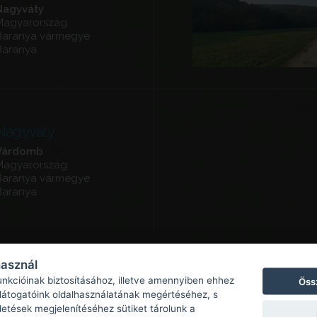
Nagyváty
Magyarország
Baranya vármegye
Baranya
Nagyváty
Várdomb
Magyarország
Baranya vármegye
Baranya
használ
unkcióinak biztosításához, illetve amennyiben ehhez
Öss
 látogatóink oldalhasználatának megértéséhez, s
detések megjelenítéséhez sütiket tárolunk a