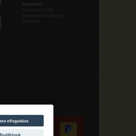
Nagyváty
Magyarország
Baranya vármegye
Baranya
zes elfogadása
Beállítások