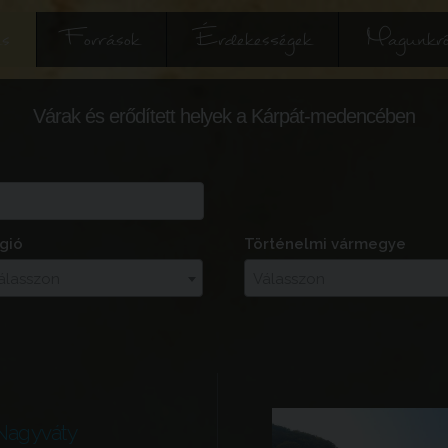
és
Források
Érdekességek
Magunkró
Várak és erődített helyek a Kárpát-medencében
gió
Történelmi vármegye
álasszon
Válasszon
Nagyváty