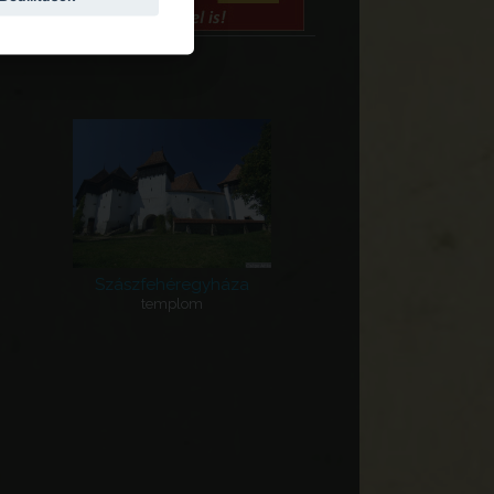
Szászfehéregyháza
templom