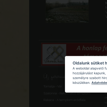
Oldalunk sütiket 
A weboldal alapvető f
hozzájárulást kapunk,
Új feltöltések, frissítések
személyre szabott hir
készüléken.
Adatvédel
F
Tornalja - Vár
V
Szalonna - Református templom
M
P
Rakaca - A templom erődfala
v
C