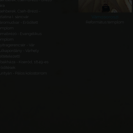
ára
sehberek, Cseh-Brézó -
Vámosoroszi
zlatina I. sáncvár
Református templom
áromudvar - Erődített
emplom
imabrézó - Evangélikus
emplom
yitragerencsér - Vár
ulkapordány - Várhely
feltételezett)
ibakháza - Kiserőd, 1849-es
rődítések
urityán - Pálos kolostorrom