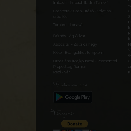
Imbach - Imbach II., „Im Turner”
v
Csehberek, Cseh-Brézó - Szlatina II.
C
erődítés
S
H
Tömörd - Ilonavár
t
R
Dömös - Árpádvár
t
Alsócsitár - Zsibrica hegy
N
V
Kiéte - Evangélikus templom
(
Oroszlány (Majkpuszta) - Premontrei
C
Prépostság Romjai
e
Rezi - Vár
K
Mobilalkalmazás
Támogatás