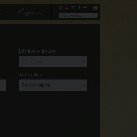
l
Kapcsolat
Látnivaló típusa
Válasszon
Település
Petőmihályfa
×