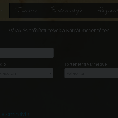
és
Források
Érdekességek
Magunkró
Várak és erődített helyek a Kárpát-medencében
gió
Történelmi vármegye
álasszon
Válasszon
Petőmihályfa