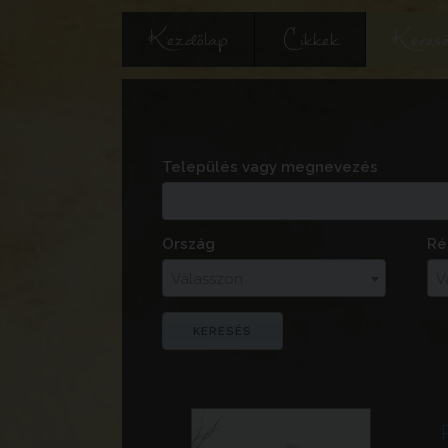
Kezdőlap
Cikkek
Keres
Település vagy megnevezés
Ország
Ré
Válasszon
V