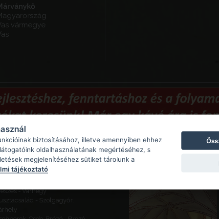
Márványkő
Magyarország
Vas vármegye
Vas
használ
unkcióinak biztosításához, illetve amennyiben ehhez
Öss
 látogatóink oldalhasználatának megértéséhez, s
Ajánlott látnivalók
detések megjelenítéséhez sütiket tárolunk a
mi tájékoztató
eketeváros - Vár -
ároserődítés
eszes - Várhegy
usztacsalád - Szolgagyőr,
árhely
sehberek, Cseh-Brézó - Brezó