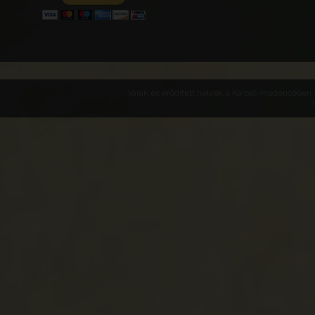
Várak és erődített helyek a Kárpát-medencében -