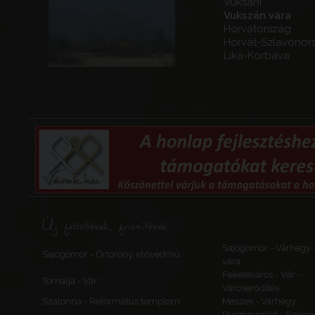
Vuksani
Vukszán vára
Horvátország
Horvát-Szlavónor
Lika-Korbava
Új feltöltések, frissítések
Sajógömör - Várhegy 
Sajógömör - Őrtorony, elővédmű
vára
Feketeváros - Vár -
Tornalja - Vár
Városerődítés
Szalonna - Református templom
Meszes - Várhegy
Pusztacsalád - Szolga