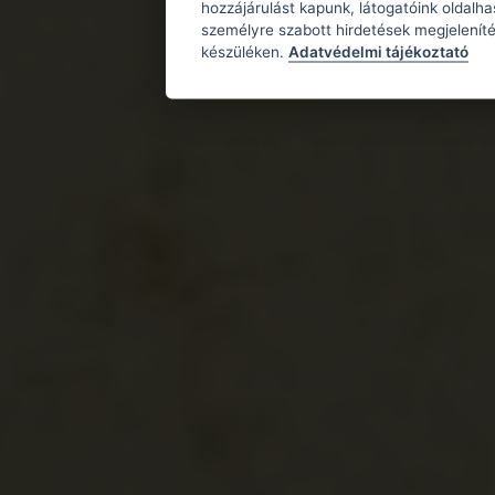
hozzájárulást kapunk, látogatóink oldalh
személyre szabott hirdetések megjeleníté
készüléken.
Adatvédelmi tájékoztató