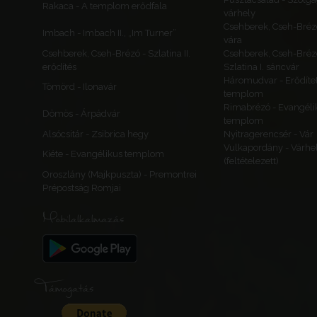
Rakaca - A templom erődfala
várhely
Csehberek, Cseh-Bréz
Imbach - Imbach II., „Im Turner”
vára
Csehberek, Cseh-Brézó - Szlatina II.
Csehberek, Cseh-Bréz
erődítés
Szlatina I. sáncvár
Háromudvar - Erődítet
Tömörd - Ilonavár
templom
Rimabrézó - Evangéli
Dömös - Árpádvár
templom
Alsócsitár - Zsibrica hegy
Nyitragerencsér - Vár
Vulkapordány - Várhe
Kiéte - Evangélikus templom
(feltételezett)
Oroszlány (Majkpuszta) - Premontrei
Prépostság Romjai
Mobilalkalmazás
Támogatás