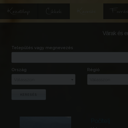
Kezdőlap
Cikkek
Keresés
Forrás
Várak és e
Település vagy megnevezés
Ország
Régió
Válasszon
Válasszon
Počitelj