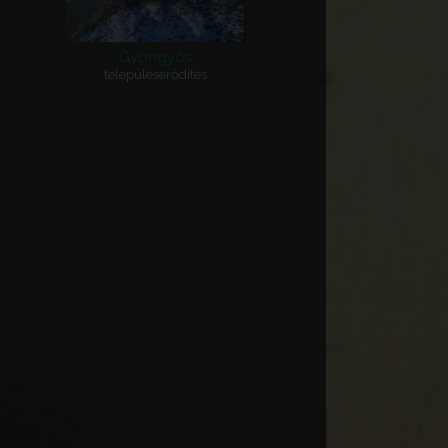
Gyöngyös
településerődítés