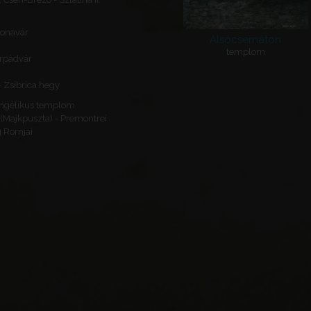
lonavár
Alsócsernáton
templom
rpádvár
- Zsibrica hegy
angélikus templom
(Majkpuszta) - Premontrei
g Romjai