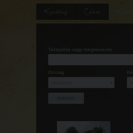
Kezdőlap
Cikkek
Keres
Település vagy megnevezés
Ország
Ré
Válasszon
V