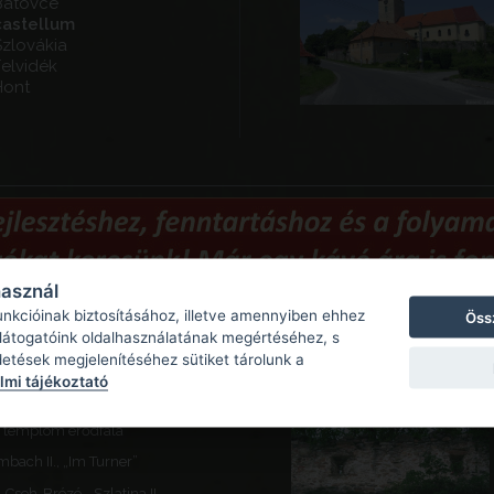
Bátovce
castellum
Szlovákia
Felvidék
Hont
használ
unkcióinak biztosításához, illetve amennyiben ehhez
Öss
 látogatóink oldalhasználatának megértéséhez, s
Ajánlott látnivalók
detések megjelenítéséhez sütiket tárolunk a
mi tájékoztató
- Református templom
A templom erődfala
mbach II., „Im Turner”
Cseh-Brézó - Szlatina II.