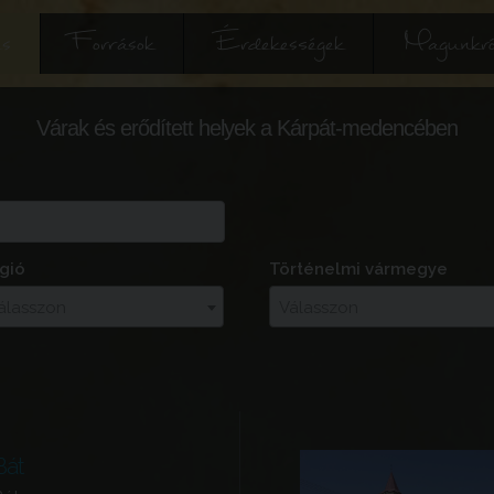
és
Források
Érdekességek
Magunkró
Várak és erődített helyek a Kárpát-medencében
gió
Történelmi vármegye
álasszon
Válasszon
Bát