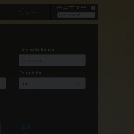
l
Kapcsolat
Látnivaló típusa
Válasszon
Település
Bát
×
Bát