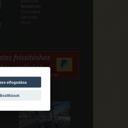
Bátovce
templom
Szlovákia
Felvidék
Hont
zes elfogadása
Beállítások