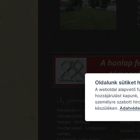
Oldalunk sütiket 
A weboldal alapvető f
hozzájárulást kapunk,
Új feltöltések, frissítések
személyre szabott hir
készüléken.
Adatvédel
Feketeváros - Vár -
Szalonna 
Városerődítés
Meszes - Várhegy
Rakaca - 
Pusztacsalád - Szolgagyőr,
Imbach - I
várhely
Csehberek, Cseh-Brézó -
Csehberek, 