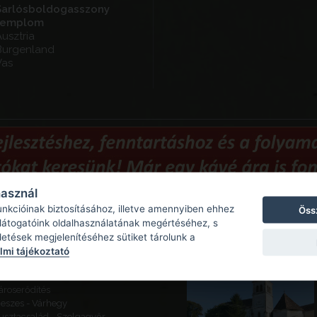
Sarlósboldogasszony
templom
usztria
Burgenland
Vas
használ
unkcióinak biztosításához, illetve amennyiben ehhez
Öss
Ajánlott látnivalók
 látogatóink oldalhasználatának megértéséhez, s
detések megjelenítéséhez sütiket tárolunk a
ajógömör - Várhegy - Gömör
mi tájékoztató
ára
eketeváros - Vár -
ároserődítés
eszes - Várhegy
usztacsalád - Szolgagyőr,