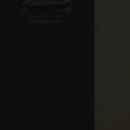
Csíkszentmihály
Erődített templom