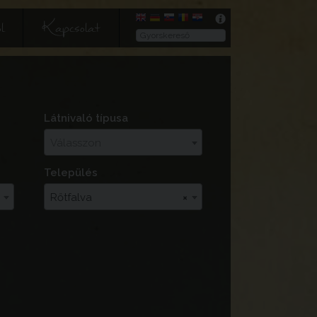
l
Kapcsolat
Látnivaló típusa
Válasszon
Település
Rőtfalva
×