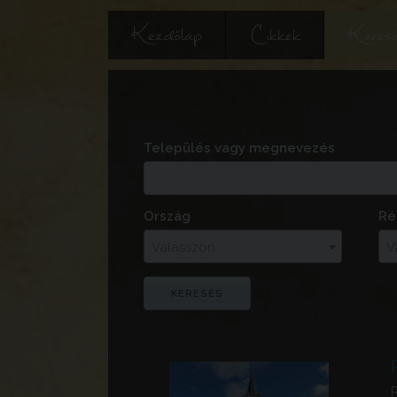
Kezdőlap
Cikkek
Keres
Település vagy megnevezés
Ország
Ré
Válasszon
V
R