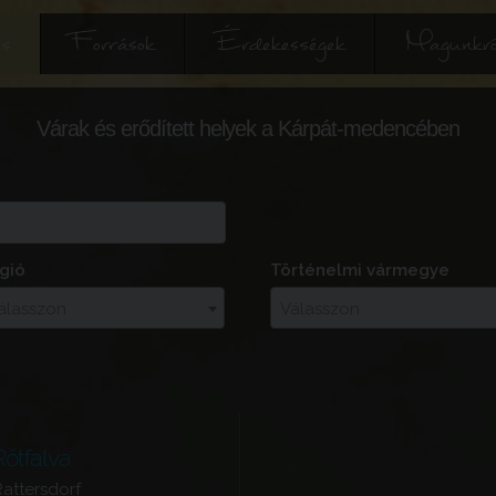
és
Források
Érdekességek
Magunkró
Várak és erődített helyek a Kárpát-medencében
gió
Történelmi vármegye
álasszon
Válasszon
Rőtfalva
attersdorf