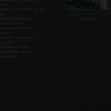
árhely
sehberek, Cseh-Brézó - Brezó
Homoródbene
ára
templom
sehberek, Cseh-Brézó -
zlatina I. sáncvár
áromudvar - Erődített
emplom
imabrézó - Evangélikus
emplom
yitragerencsér - Vár
ulkapordány - Várhely
feltételezett)