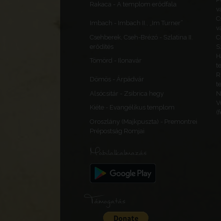
Rakaca - A templom erődfala
v
C
Imbach - Imbach II., „Im Turner”
v
Csehberek, Cseh-Brézó - Szlatina II.
C
erődítés
S
H
Tömörd - Ilonavár
t
R
Dömös - Árpádvár
t
Alsócsitár - Zsibrica hegy
N
V
Kiéte - Evangélikus templom
(
Oroszlány (Majkpuszta) - Premontrei
Prépostság Romjai
Mobilalkalmazás
Támogatás