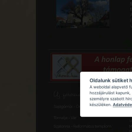
A
Oldalunk sütiket 
A weboldal alapvető f
Új feltöltések, frissítések
hozzájárulást kapunk,
személyre szabott hir
S
készüléken.
Adatvédel
Sajógömör - Őrtorony, elővédmű
v
F
Tornalja - Vár
V
Szalonna - Református templom
M
P