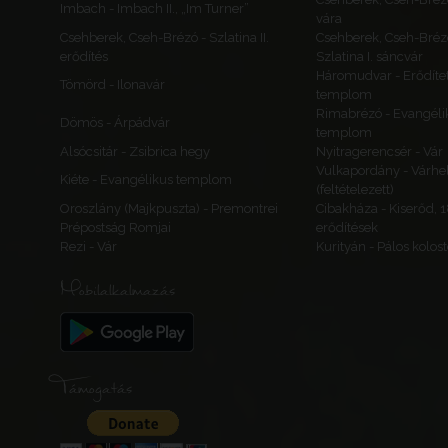
Imbach - Imbach II., „Im Turner”
vára
Csehberek, Cseh-Brézó - Szlatina II.
Csehberek, Cseh-Bréz
erődítés
Szlatina I. sáncvár
Háromudvar - Erődítet
Tömörd - Ilonavár
templom
Rimabrézó - Evangéli
Dömös - Árpádvár
templom
Alsócsitár - Zsibrica hegy
Nyitragerencsér - Vár
Vulkapordány - Várhe
Kiéte - Evangélikus templom
(feltételezett)
Oroszlány (Majkpuszta) - Premontrei
Cibakháza - Kiserőd, 
Prépostság Romjai
erődítések
Rezi - Vár
Kurityán - Pálos kolos
Mobilalkalmazás
Támogatás