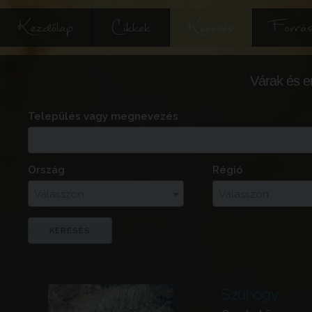
Kezdőlap
Cikkek
Keresés
Forrás
Várak és e
Település vagy megnevezés
Ország
Régió
Válasszon
Válasszon
Szuhogy