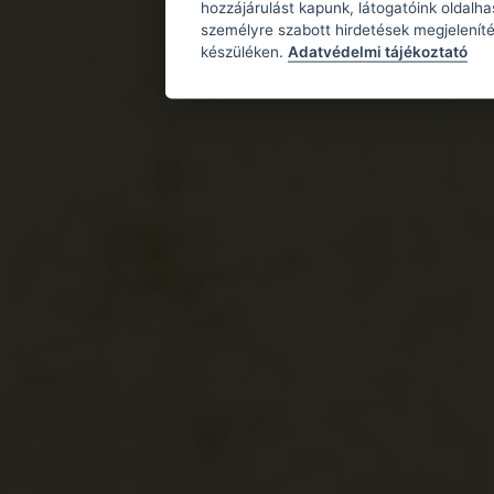
hozzájárulást kapunk, látogatóink oldalh
személyre szabott hirdetések megjeleníté
készüléken.
Adatvédelmi tájékoztató