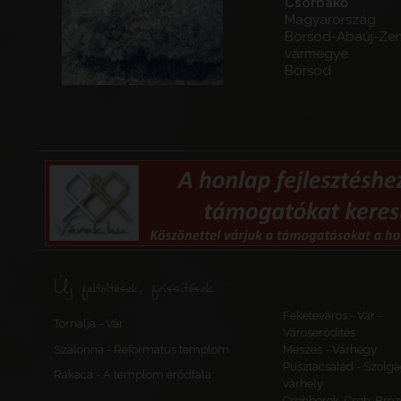
Csorbakő
Magyarország
Borsod-Abaúj-Ze
vármegye
Borsod
Új feltöltések, frissítések
Feketeváros - Vár -
Tornalja - Vár
Városerődítés
Szalonna - Református templom
Meszes - Várhegy
Pusztacsalád - Szolga
Rakaca - A templom erődfala
várhely
Csehberek, Cseh-Bréz