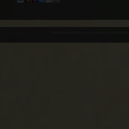
Várak és erődített helyek a Kárpát-medencében -