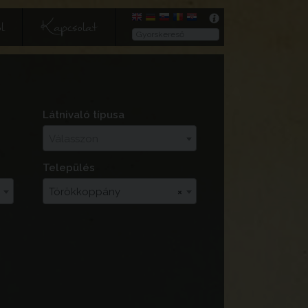
l
Kapcsolat
Látnivaló típusa
Válasszon
Település
Törökkoppány
×