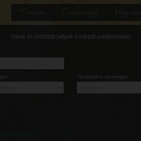
és
Források
Érdekességek
Magunkró
Várak és erődített helyek a Kárpát-medencében
gió
Történelmi vármegye
álasszon
Válasszon
Törökkoppány