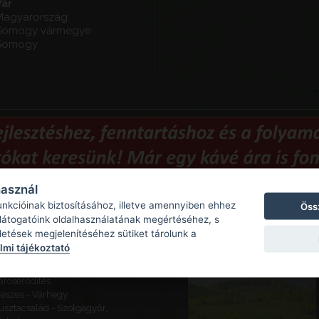
Vár
Magyarország
Somogy vármegye
Somogy
használ
unkcióinak biztosításához, illetve amennyiben ehhez
Öss
Ajánlott látnivalók
 látogatóink oldalhasználatának megértéséhez, s
detések megjelenítéséhez sütiket tárolunk a
ajógömör - Várhegy - Gömör
mi tájékoztató
ára
eketeváros - Vár -
ároserődítés
eszes - Várhegy
usztacsalád - Szolgagyőr,