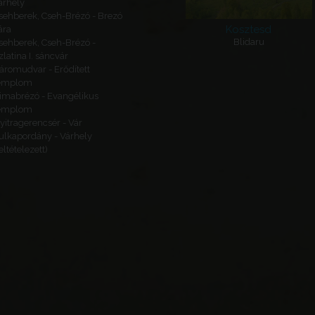
árhely
sehberek, Cseh-Brézó - Brezó
Kosztesd
ára
Blidaru
sehberek, Cseh-Brézó -
zlatina I. sáncvár
áromudvar - Erődített
emplom
imabrézó - Evangélikus
emplom
yitragerencsér - Vár
ulkapordány - Várhely
feltételezett)