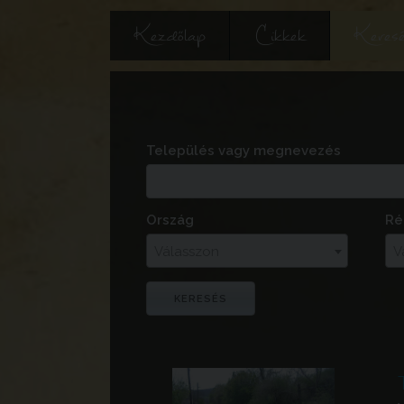
Kezdőlap
Cikkek
Keres
Település vagy megnevezés
Ország
Ré
Válasszon
V