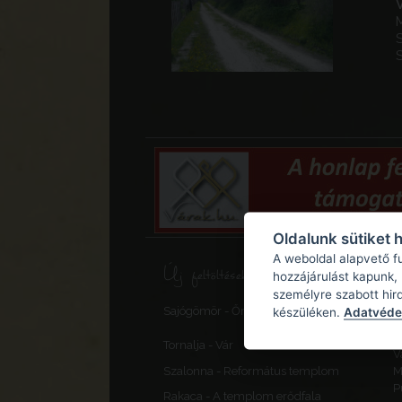
Oldalunk sütiket 
A weboldal alapvető f
Új feltöltések, frissítések
hozzájárulást kapunk,
személyre szabott hir
S
Sajógömör - Őrtorony, elővédmű
készüléken.
Adatvédel
v
F
Tornalja - Vár
V
Szalonna - Református templom
M
P
Rakaca - A templom erődfala