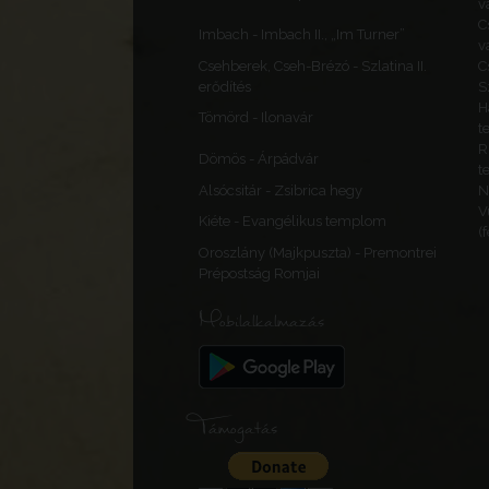
v
C
Imbach - Imbach II., „Im Turner”
v
Csehberek, Cseh-Brézó - Szlatina II.
C
erődítés
S
H
Tömörd - Ilonavár
t
R
Dömös - Árpádvár
t
Alsócsitár - Zsibrica hegy
N
V
Kiéte - Evangélikus templom
(
Oroszlány (Majkpuszta) - Premontrei
Prépostság Romjai
Mobilalkalmazás
Támogatás