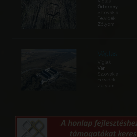
Vígľaš
Őrtorony
Szlovákia
Felvidék
Zólyom
Végles
Vígľaš
Vár
Szlovákia
Felvidék
Zólyom