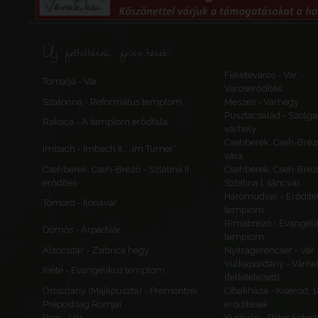
Új feltöltések, frissítések
Feketeváros - Vár -
Tornalja - Vár
Városerődítés
Szalonna - Református templom
Meszes - Várhegy
Pusztacsalád - Szolga
Rakaca - A templom erődfala
várhely
Csehberek, Cseh-Bréz
Imbach - Imbach II., „Im Turner”
vára
Csehberek, Cseh-Brézó - Szlatina II.
Csehberek, Cseh-Bréz
erődítés
Szlatina I. sáncvár
Háromudvar - Erődítet
Tömörd - Ilonavár
templom
Rimabrézó - Evangéli
Dömös - Árpádvár
templom
Alsócsitár - Zsibrica hegy
Nyitragerencsér - Vár
Vulkapordány - Várhe
Kiéte - Evangélikus templom
(feltételezett)
Oroszlány (Majkpuszta) - Premontrei
Cibakháza - Kiserőd, 
Prépostság Romjai
erődítések
Rezi - Vár
Kurityán - Pálos kolos