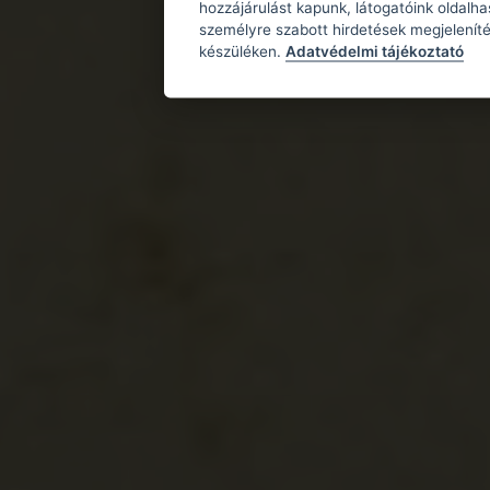
hozzájárulást kapunk, látogatóink oldalh
személyre szabott hirdetések megjeleníté
készüléken.
Adatvédelmi tájékoztató