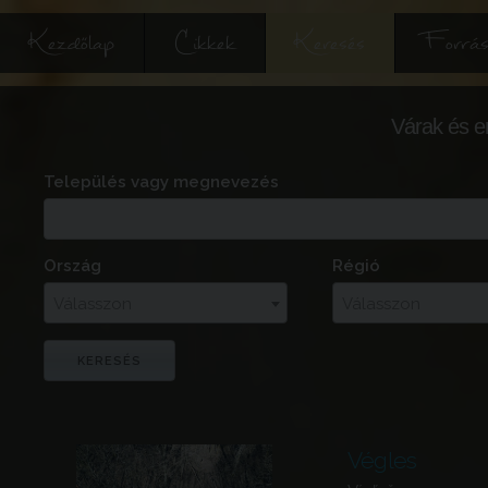
Kezdőlap
Cikkek
Keresés
Forrás
Várak és e
Település vagy megnevezés
Ország
Régió
Válasszon
Válasszon
Végles