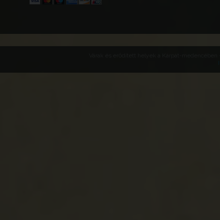
Várak és erődített helyek a Kárpát-medencében -