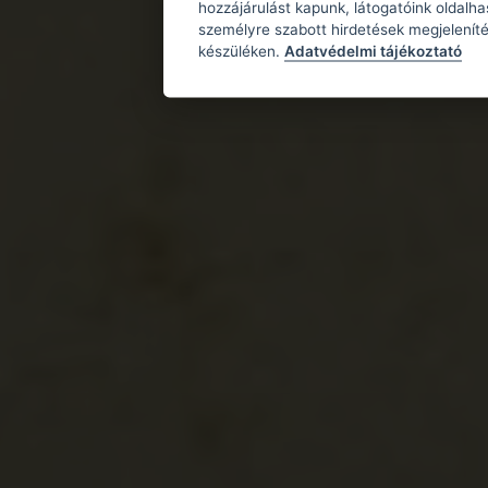
hozzájárulást kapunk, látogatóink oldalh
személyre szabott hirdetések megjeleníté
készüléken.
Adatvédelmi tájékoztató