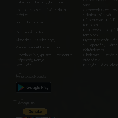
Imbach - Imbach II., „Im Turner”
vára
Csehberek, Cseh-Brézó - Szlatina II.
Csehberek, Cseh-Bréz
erődítés
Szlatina I. sáncvár
Háromudvar - Erődítet
Tömörd - Ilonavár
templom
Rimabrézó - Evangéli
Dömös - Árpádvár
templom
Alsócsitár - Zsibrica hegy
Nyitragerencsér - Vár
Vulkapordány - Várhe
Kiéte - Evangélikus templom
(feltételezett)
Oroszlány (Majkpuszta) - Premontrei
Cibakháza - Kiserőd, 
Prépostság Romjai
erődítések
Rezi - Vár
Kurityán - Pálos kolos
Mobilalkalmazás
Támogatás