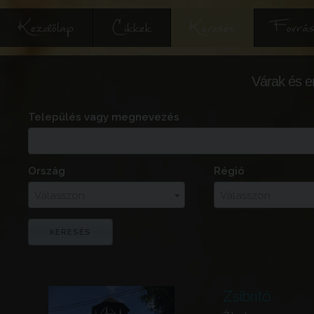
Kezdőlap
Cikkek
Keresés
Forrás
Várak és e
Település vagy megnevezés
Ország
Régió
Válasszon
Válasszon
Zsibritó