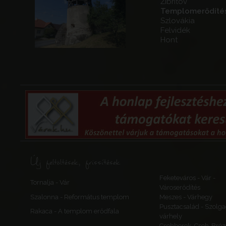
Žibritov
Templomerődíté
Szlovákia
Felvidék
Hont
Új feltöltések, frissítések
Feketeváros - Vár -
Tornalja - Vár
Városerődítés
Szalonna - Református templom
Meszes - Várhegy
Pusztacsalád - Szolga
Rakaca - A templom erődfala
várhely
Csehberek, Cseh-Bréz