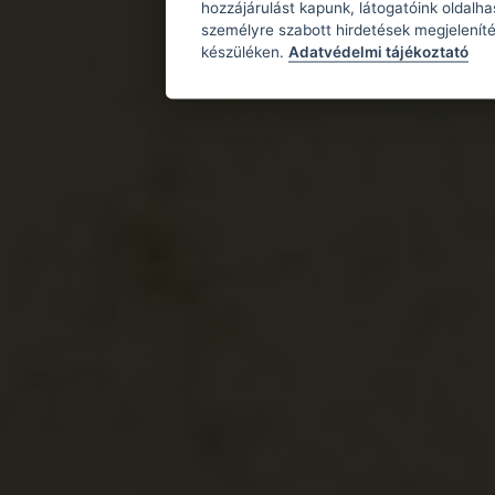
hozzájárulást kapunk, látogatóink oldalh
személyre szabott hirdetések megjeleníté
készüléken.
Adatvédelmi tájékoztató