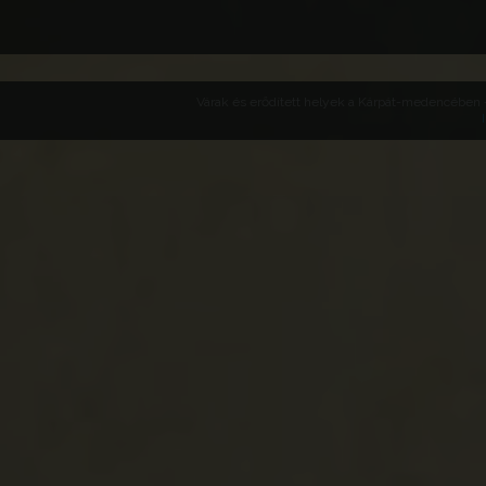
Várak és erődített helyek a Kárpát-medencében -