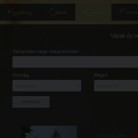
Kezdőlap
Cikkek
Keresés
Forrás
Várak és e
Település vagy megnevezés
Ország
Régió
Válasszon
Válasszon
Ebenfurth