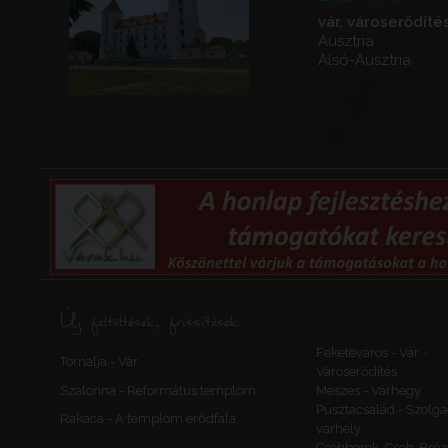
vár, városerődíté
Ausztria
Alsó-Ausztria
Új feltöltések, frissítések
Feketeváros - Vár -
Tornalja - Vár
Városerődítés
Szalonna - Református templom
Meszes - Várhegy
Pusztacsalád - Szolga
Rakaca - A templom erődfala
várhely
Csehberek, Cseh-Bréz