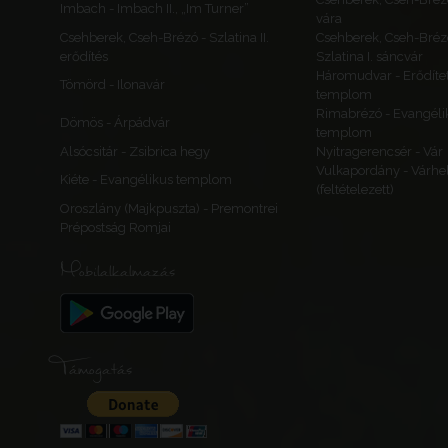
Imbach - Imbach II., „Im Turner”
vára
Csehberek, Cseh-Brézó - Szlatina II.
Csehberek, Cseh-Bréz
erődítés
Szlatina I. sáncvár
Háromudvar - Erődítet
Tömörd - Ilonavár
templom
Rimabrézó - Evangéli
Dömös - Árpádvár
templom
Alsócsitár - Zsibrica hegy
Nyitragerencsér - Vár
Vulkapordány - Várhe
Kiéte - Evangélikus templom
(feltételezett)
Oroszlány (Majkpuszta) - Premontrei
Prépostság Romjai
Mobilalkalmazás
Támogatás