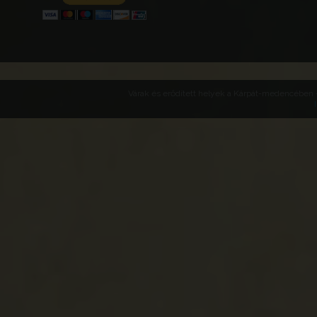
Várak és erődített helyek a Kárpát-medencében -