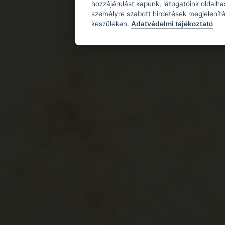
hozzájárulást kapunk, látogatóink oldalh
személyre szabott hirdetések megjeleníté
készüléken.
Adatvédelmi tájékoztató