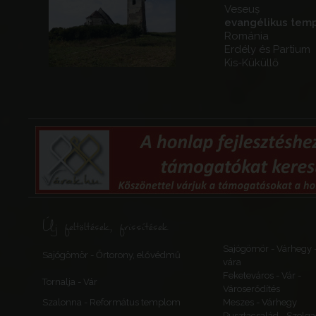
Veseuș
evangélikus tem
Románia
Erdély és Partium
Kis-Küküllő
Új feltöltések, frissítések
Sajógömör - Várhegy 
Sajógömör - Őrtorony, elővédmű
vára
Feketeváros - Vár -
Tornalja - Vár
Városerődítés
Szalonna - Református templom
Meszes - Várhegy
Pusztacsalád - Szolga