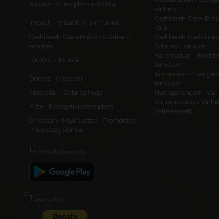
Rakaca - A templom erődfala
várhely
Csehberek, Cseh-Bréz
Imbach - Imbach II., „Im Turner”
vára
Csehberek, Cseh-Brézó - Szlatina II.
Csehberek, Cseh-Bréz
erődítés
Szlatina I. sáncvár
Háromudvar - Erődítet
Tömörd - Ilonavár
templom
Rimabrézó - Evangéli
Dömös - Árpádvár
templom
Alsócsitár - Zsibrica hegy
Nyitragerencsér - Vár
Vulkapordány - Várhe
Kiéte - Evangélikus templom
(feltételezett)
Oroszlány (Majkpuszta) - Premontrei
Prépostság Romjai
Mobilalkalmazás
Támogatás