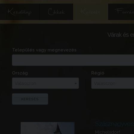
Kezdőlap
Cikkek
Keresés
Forrás
Várak és e
Település vagy megnevezés
Ország
Régió
Válasszon
Válasszon
Szásznagyves
Michelsdorf