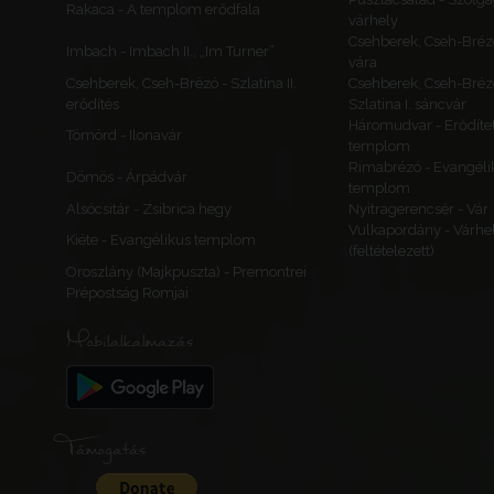
Rakaca - A templom erődfala
várhely
Csehberek, Cseh-Bréz
Imbach - Imbach II., „Im Turner”
vára
Csehberek, Cseh-Brézó - Szlatina II.
Csehberek, Cseh-Bréz
erődítés
Szlatina I. sáncvár
Háromudvar - Erődítet
Tömörd - Ilonavár
templom
Rimabrézó - Evangéli
Dömös - Árpádvár
templom
Alsócsitár - Zsibrica hegy
Nyitragerencsér - Vár
Vulkapordány - Várhe
Kiéte - Evangélikus templom
(feltételezett)
Oroszlány (Majkpuszta) - Premontrei
Prépostság Romjai
Mobilalkalmazás
Támogatás