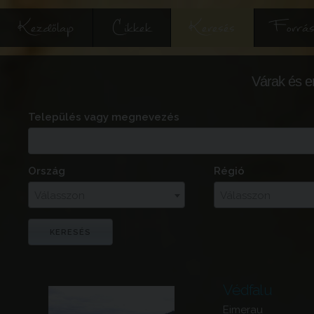
Kezdőlap
Cikkek
Keresés
Forrás
Várak és e
Település vagy megnevezés
Ország
Régió
Válasszon
Válasszon
Védfalu
Eimerau