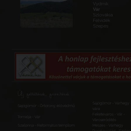
Vydrník
Vár
Szlovákia
Felvidék
Szepes
Új feltöltések, frissítések
Sajógömör - Várhegy 
Sajógömör - Őrtorony, elővédmű
vára
Feketeváros - Vár -
Tornalja - Vár
Városerődítés
Szalonna - Református templom
Meszes - Várhegy
Pusztacsalád - Szolga