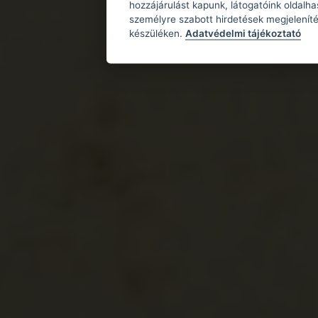
hozzájárulást kapunk, látogatóink oldalh
személyre szabott hirdetések megjeleníté
készüléken.
Adatvédelmi tájékoztató