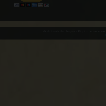
Várak és erődített helyek a Kárpát-medencében -