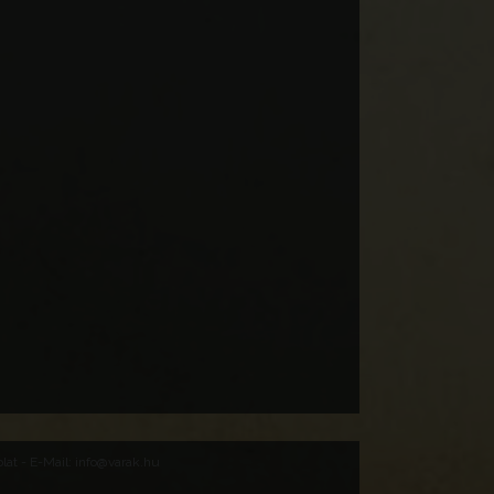
at - E-Mail: info@varak.hu