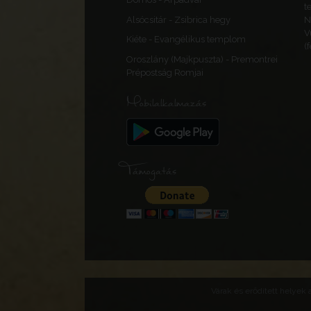
t
Alsócsitár - Zsibrica hegy
N
V
Kiéte - Evangélikus templom
(
Oroszlány (Majkpuszta) - Premontrei
Prépostság Romjai
Mobilalkalmazás
Támogatás
Várak és erődített helyek