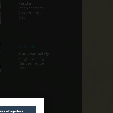
Puszta
Magyarország
Vas vármegye
Vas
Bozsok
Sibrik várkastély
Magyarország
Vas vármegye
Vas
zes elfogadása