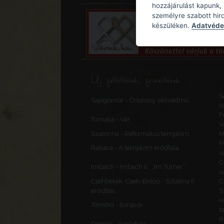
hozzájárulást kapunk,
személyre szabott hir
készüléken.
Adatvédel
Új feltöltések, frissítések
S
Sajógömör - Őrtorony, elővédmű
v
F
Tornalja - Vár
V
Szalonna - Református templom
M
P
Rakaca - A templom erődfala
v
C
Imbach - Imbach II., „Im Turner”
v
Csehberek, Cseh-Brézó - Szlatina II.
C
erődítés
S
H
Tömörd - Ilonavár
t
R
Dömös - Árpádvár