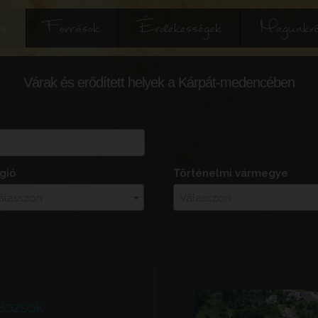
és
Források
Érdekességek
Magunkró
Várak és erődített helyek a Kárpát-medencében
gió
Történelmi vármegye
álasszon
Válasszon
Bozsok