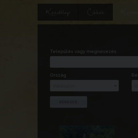
Kezdőlap
Cikkek
Keres
Település vagy megnevezés
Ország
Ré
Válasszon
V