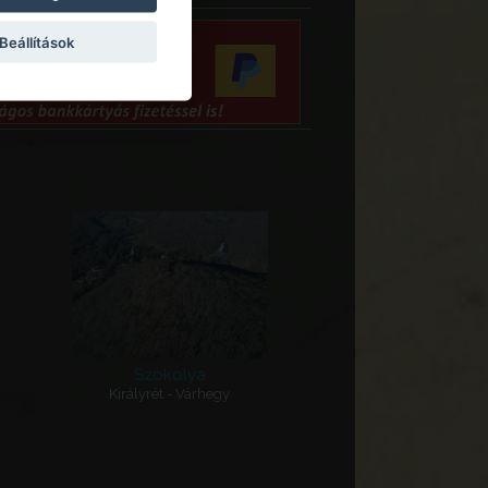
Beállítások
Szokolya
Királyrét - Várhegy