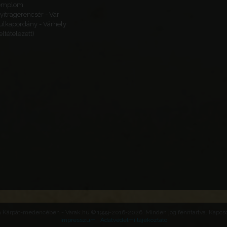
emplom
yitragerencsér - Vár
ulkapordány - Várhely
feltételezett)
 a Kárpát-medencében - Varak.hu © 1999-2016-2026. Minden jog fenntartva. Kapcsol
Impresszum
Adatvédelmi tájékoztató