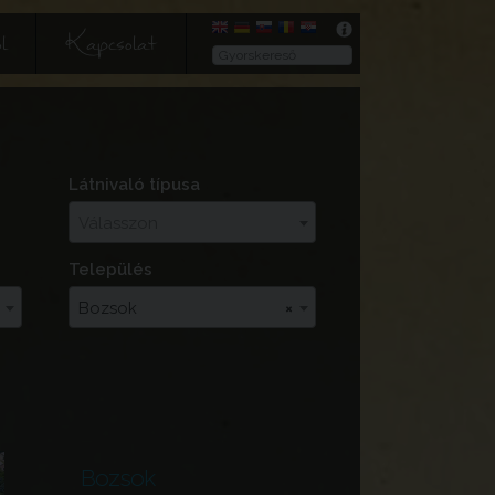
l
Kapcsolat
Látnivaló típusa
Válasszon
Település
Bozsok
×
Bozsok