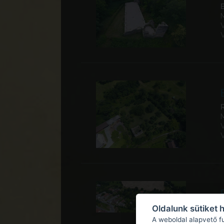
Oldalunk sütiket 
A weboldal alapvető f