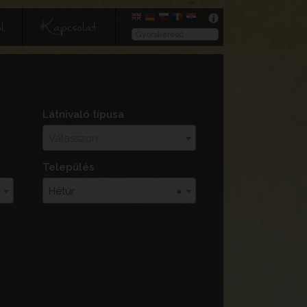
l
Kapcsolat
Látnivaló típusa
Válasszon
Település
Hétúr
×