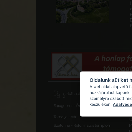
H
E
K
Oldalunk sütiket 
A weboldal alapvető f
Új feltöltések, frissítések
hozzájárulást kapunk,
személyre szabott hir
S
készüléken.
Adatvédel
Sajógömör - Őrtorony, elővédmű
v
F
Tornalja - Vár
V
Szalonna - Református templom
M
P