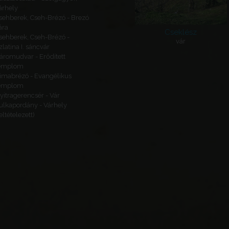
árhely
sehberek, Cseh-Brézó - Brezó
ára
Cseklész
sehberek, Cseh-Brézó -
vár
zlatina I. sáncvár
áromudvar - Erődített
emplom
imabrézó - Evangélikus
emplom
yitragerencsér - Vár
ulkapordány - Várhely
feltételezett)