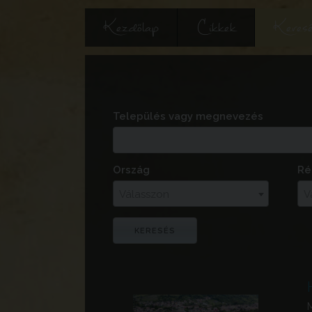
Kezdőlap
Cikkek
Keres
Település vagy megnevezés
Ország
Ré
Válasszon
V