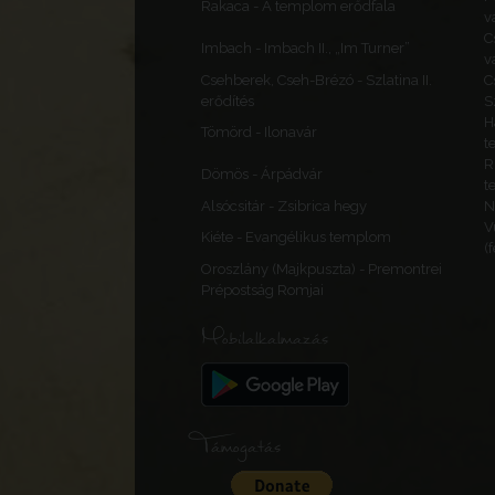
Rakaca - A templom erődfala
v
C
Imbach - Imbach II., „Im Turner”
v
Csehberek, Cseh-Brézó - Szlatina II.
C
erődítés
S
H
Tömörd - Ilonavár
t
R
Dömös - Árpádvár
t
Alsócsitár - Zsibrica hegy
N
V
Kiéte - Evangélikus templom
(
Oroszlány (Majkpuszta) - Premontrei
Prépostság Romjai
Mobilalkalmazás
Támogatás