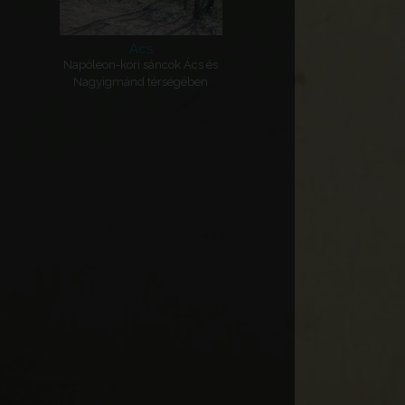
Ács
Napóleon-kori sáncok Ács és
Nagyigmánd térségében