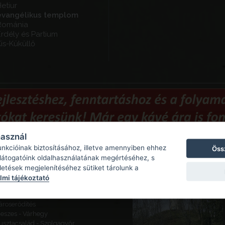
etiur
evangélikus templom
Románia
rdély és Partium
is-Küküllő
használ
unkcióinak biztosításához, illetve amennyiben ehhez
Öss
Ajánlott látnivalók
 látogatóink oldalhasználatának megértéséhez, s
detések megjelenítéséhez sütiket tárolunk a
ajógömör - Várhegy - Gömör
mi tájékoztató
ára
eketeváros - Vár -
ároserődítés
eszes - Várhegy
usztacsalád - Szolgagyőr,