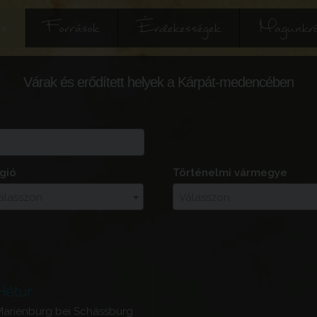
és
Források
Érdekességek
Magunkró
Várak és erődített helyek a Kárpát-medencében
gió
Történelmi vármegye
álasszon
Válasszon
Hétúr
Marienburg bei Schässburg