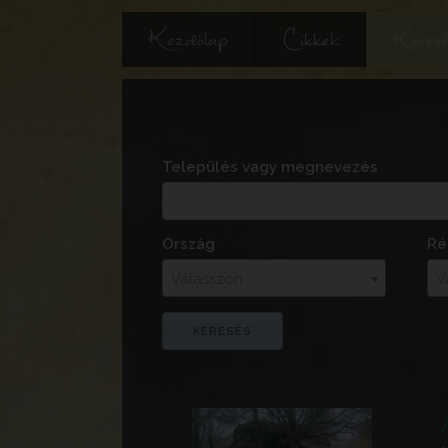
Kezdőlap
Cikkek
Keres
Település vagy megnevezés
Ország
Ré
Válasszon
V