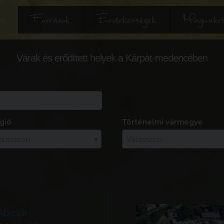
és
Források
Érdekességek
Magunkró
Várak és erődített helyek a Kárpát-medencében
gió
Történelmi vármegye
álasszon
Válasszon
Abasár