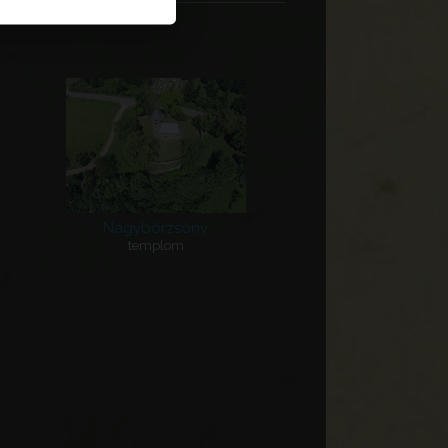
Nagybörzsöny
templom