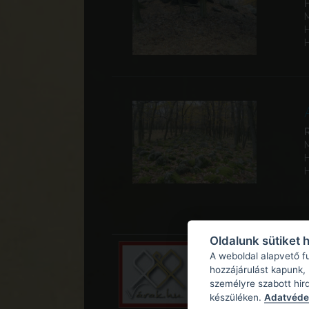
Oldalunk sütiket 
A weboldal alapvető f
hozzájárulást kapunk,
személyre szabott hir
készüléken.
Adatvédel