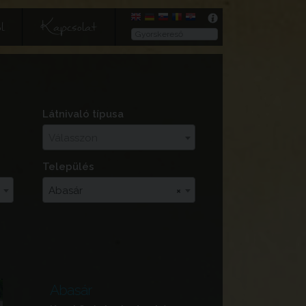
l
Kapcsolat
Látnivaló típusa
Válasszon
Település
Abasár
×
Abasár