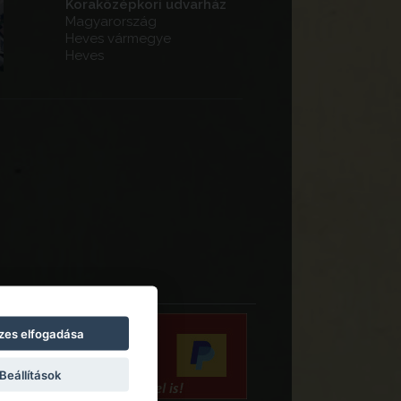
Koraközépkori udvarház
Magyarország
Heves vármegye
Heves
zes elfogadása
Beállítások