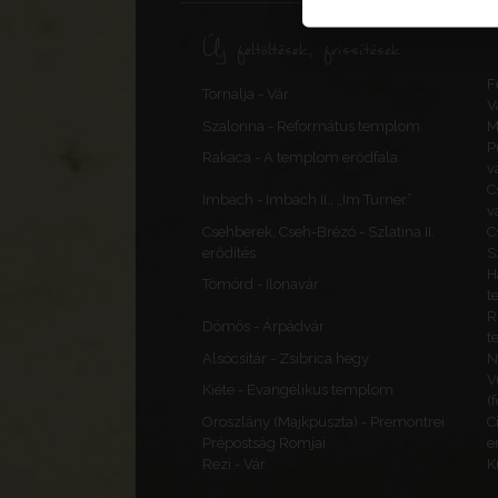
Új feltöltések, frissítések
F
Tornalja - Vár
V
Szalonna - Református templom
M
P
Rakaca - A templom erődfala
v
C
Imbach - Imbach II., „Im Turner”
v
Csehberek, Cseh-Brézó - Szlatina II.
C
erődítés
S
H
Tömörd - Ilonavár
t
R
Dömös - Árpádvár
t
Alsócsitár - Zsibrica hegy
N
V
Kiéte - Evangélikus templom
(
Oroszlány (Majkpuszta) - Premontrei
C
Prépostság Romjai
e
Rezi - Vár
K