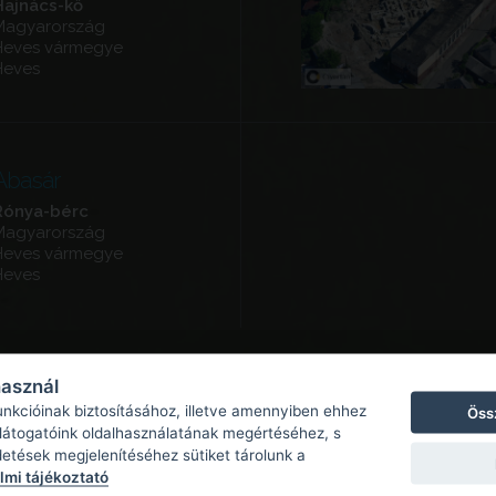
Hajnács-kő
Magyarország
Heves vármegye
Heves
Abasár
Rónya-bérc
Magyarország
Heves vármegye
Heves
használ
unkcióinak biztosításához, illetve amennyiben ehhez
Öss
 látogatóink oldalhasználatának megértéséhez, s
detések megjelenítéséhez sütiket tárolunk a
mi tájékoztató