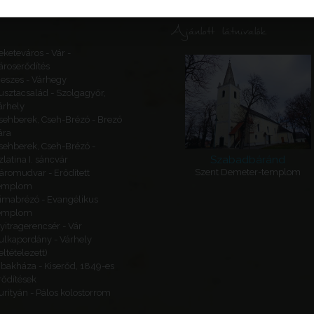
Ajánlott látnivalók
eketeváros - Vár -
ároserődítés
eszes - Várhegy
usztacsalád - Szolgagyőr,
árhely
sehberek, Cseh-Brézó - Brezó
ára
sehberek, Cseh-Brézó -
Szabadbáránd
zlatina I. sáncvár
Szent Demeter-templom
áromudvar - Erődített
emplom
imabrézó - Evangélikus
emplom
yitragerencsér - Vár
ulkapordány - Várhely
feltételezett)
ibakháza - Kiserőd, 1849-es
rődítések
urityán - Pálos kolostorrom