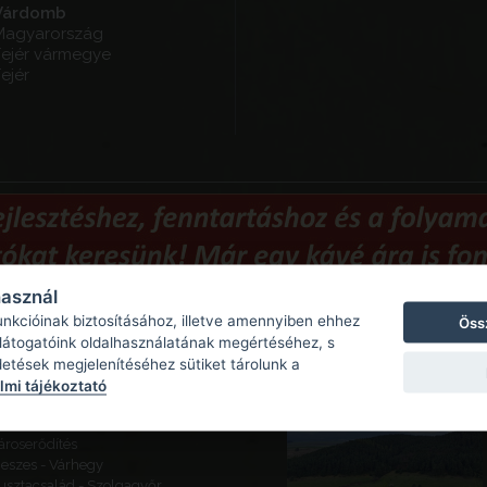
Várdomb
Magyarország
Fejér vármegye
ejér
használ
unkcióinak biztosításához, illetve amennyiben ehhez
Öss
Ajánlott látnivalók
 látogatóink oldalhasználatának megértéséhez, s
detések megjelenítéséhez sütiket tárolunk a
ajógömör - Várhegy - Gömör
mi tájékoztató
ára
eketeváros - Vár -
ároserődítés
eszes - Várhegy
usztacsalád - Szolgagyőr,