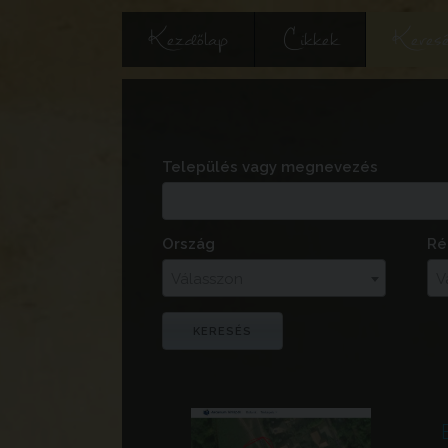
Kezdőlap
Cikkek
Keres
Település vagy megnevezés
Ország
Ré
Válasszon
V