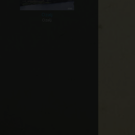
Ozalj
Ozalj