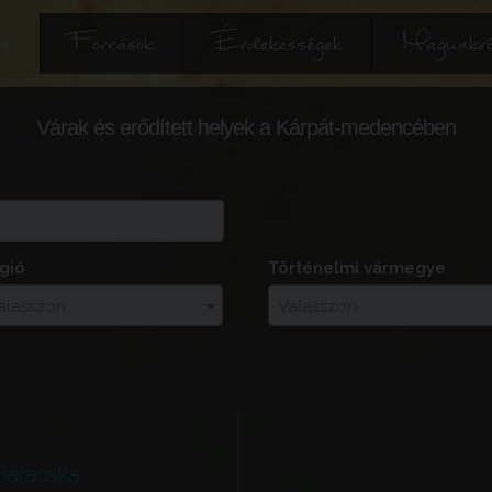
és
Források
Érdekességek
Magunkró
Várak és erődített helyek a Kárpát-medencében
gió
Történelmi vármegye
álasszon
Válasszon
Baracska