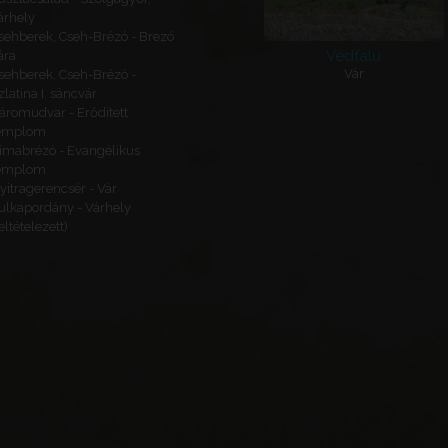
árhely
sehberek, Cseh-Brézó - Brezó
Védfalu
ára
Vár
sehberek, Cseh-Brézó -
zlatina I. sáncvár
áromudvar - Erődített
emplom
imabrézó - Evangélikus
emplom
yitragerencsér - Vár
ulkapordány - Várhely
feltételezett)