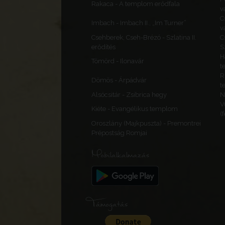
Rakaca - A templom erődfala
v
C
Imbach - Imbach II., „Im Turner”
v
Csehberek, Cseh-Brézó - Szlatina II.
C
erődítés
S
H
Tömörd - Ilonavár
t
R
Dömös - Árpádvár
t
Alsócsitár - Zsibrica hegy
N
V
Kiéte - Evangélikus templom
(
Oroszlány (Majkpuszta) - Premontrei
Prépostság Romjai
Mobilalkalmazás
Támogatás