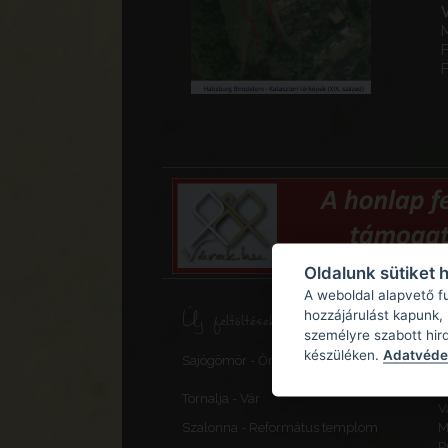
F
Oldalunk sütiket 
A weboldal alapvető f
Új feltöltések, frissítések
hozzájárulást kapunk,
személyre szabott hir
S
készüléken.
Adatvédel
Sajógömör - Őrtorony, elővédmű
v
F
Tornalja - Vár
V
Szalonna - Református templom
M
P