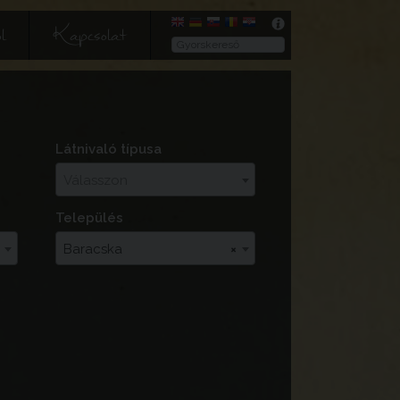
l
Kapcsolat
Látnivaló típusa
Válasszon
Település
Baracska
×