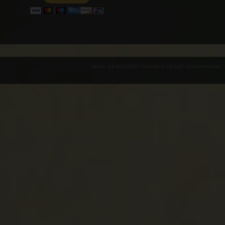
Várak és erődített helyek a Kárpát-medencében -