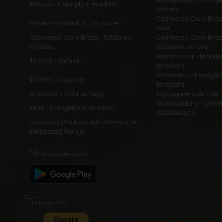
Rakaca - A templom erődfala
várhely
Csehberek, Cseh-Bréz
Imbach - Imbach II., „Im Turner”
vára
Csehberek, Cseh-Brézó - Szlatina II.
Csehberek, Cseh-Bréz
erődítés
Szlatina I. sáncvár
Háromudvar - Erődítet
Tömörd - Ilonavár
templom
Rimabrézó - Evangéli
Dömös - Árpádvár
templom
Alsócsitár - Zsibrica hegy
Nyitragerencsér - Vár
Vulkapordány - Várhe
Kiéte - Evangélikus templom
(feltételezett)
Oroszlány (Majkpuszta) - Premontrei
Prépostság Romjai
Mobilalkalmazás
Támogatás