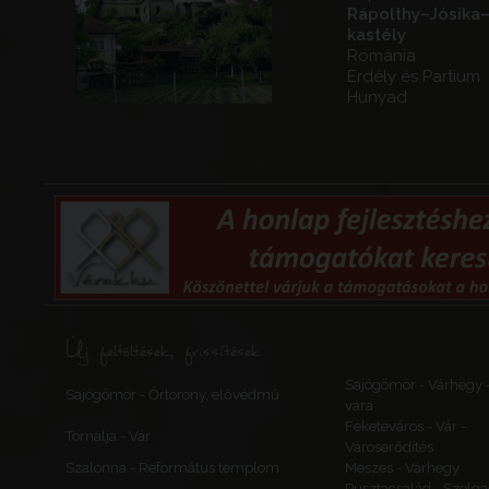
Rápolthy–Jósika
kastély
Románia
Erdély és Partium
Hunyad
Új feltöltések, frissítések
Sajógömör - Várhegy 
Sajógömör - Őrtorony, elővédmű
vára
Feketeváros - Vár -
Tornalja - Vár
Városerődítés
Szalonna - Református templom
Meszes - Várhegy
Pusztacsalád - Szolga