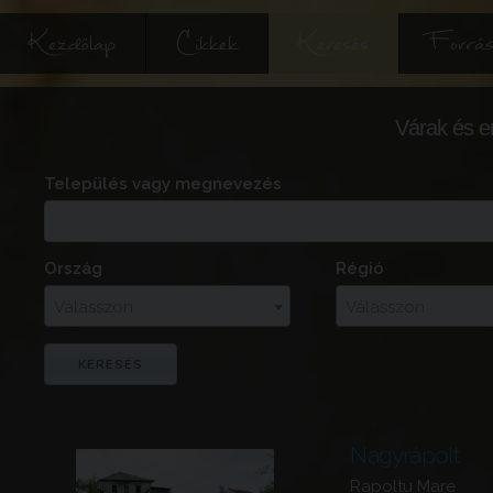
Kezdőlap
Cikkek
Keresés
Forrás
Várak és e
Település vagy megnevezés
Ország
Régió
Válasszon
Válasszon
Nagyrápolt
Rapoltu Mare