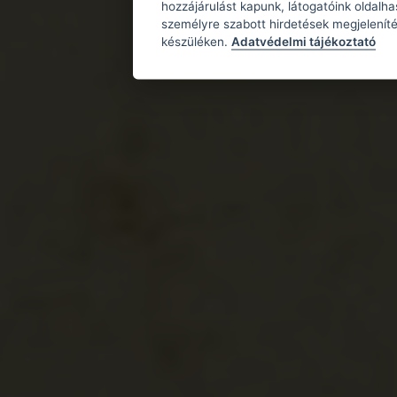
hozzájárulást kapunk, látogatóink oldalh
személyre szabott hirdetések megjeleníté
készüléken.
Adatvédelmi tájékoztató