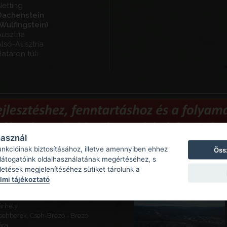
etting
Dachenstein
Wulfingstein)
usztria
lsó-Ausztria
atáron túli
használ
unkcióinak biztosításához, illetve amennyiben ehhez
Öss
 látogatóink oldalhasználatának megértéséhez, s
Ajánlott látnivalók
detések megjelenítéséhez sütiket tárolunk a
mi tájékoztató
eszes - Várhegy
usztacsalád - Szolgagyőr,
árhely
sehberek, Cseh-Brézó - Brezó
ára