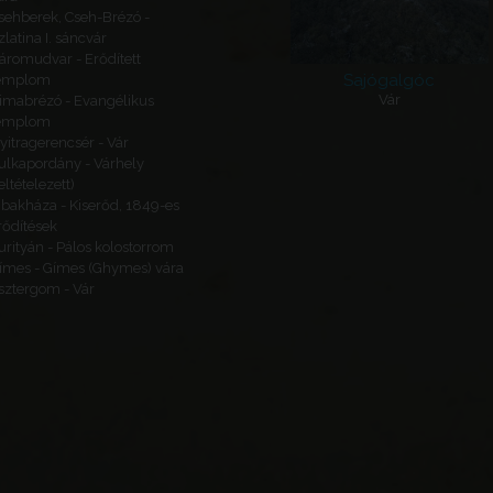
sehberek, Cseh-Brézó -
zlatina I. sáncvár
áromudvar - Erődített
Sajógalgóc
emplom
Vár
imabrézó - Evangélikus
emplom
yitragerencsér - Vár
ulkapordány - Várhely
feltételezett)
ibakháza - Kiserőd, 1849-es
rődítések
urityán - Pálos kolostorrom
ímes - Gímes (Ghymes) vára
sztergom - Vár