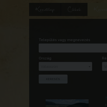
Kezdőlap
Cikkek
Keres
Település vagy megnevezés
Ország
Ré
Válasszon
V