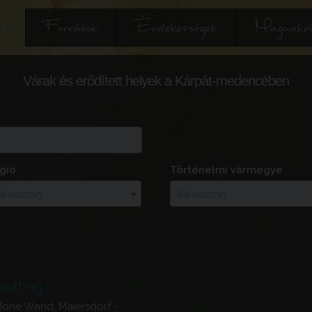
és
Források
Érdekességek
Magunkró
Várak és erődített helyek a Kárpát-medencében
gió
Történelmi vármegye
álasszon
Válasszon
Netting
Hohe Wand, Maiersdorf -