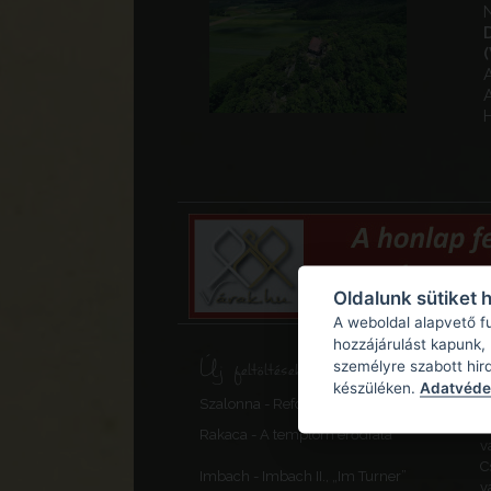
N
(
A
A
H
Oldalunk sütiket 
A weboldal alapvető f
hozzájárulást kapunk,
Új feltöltések, frissítések
személyre szabott hir
készüléken.
Adatvédel
Szalonna - Református templom
M
P
Rakaca - A templom erődfala
v
C
Imbach - Imbach II., „Im Turner”
v