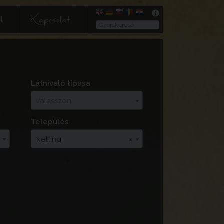
l
Kapcsolat
Látnivaló típusa
Válasszon
Település
Netting
×