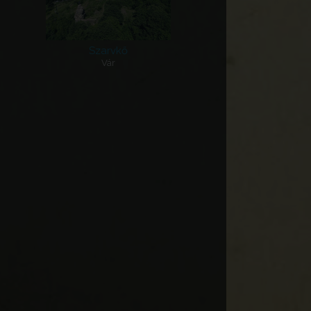
Szarvkő
Vár