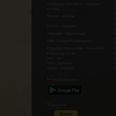
Csehberek, Cseh-Brézó - Szlatina II.
C
erődítés
S
H
Tömörd - Ilonavár
t
R
Dömös - Árpádvár
t
Alsócsitár - Zsibrica hegy
N
V
Kiéte - Evangélikus templom
(
Oroszlány (Majkpuszta) - Premontrei
C
Prépostság Romjai
e
Rezi - Vár
K
Pécs - Sopianae
G
Gímes - Hidegvár
E
Mobilalkalmazás
Támogatás