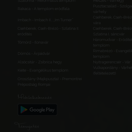
Szalonna - Református templom
Meszes - Várhegy
Pusztacsalád - Szolga
Rakaca - A templom erődfala
várhely
Csehberek, Cseh-Bréz
Imbach - Imbach II., „Im Turner”
vára
Csehberek, Cseh-Brézó - Szlatina II.
Csehberek, Cseh-Bréz
erődítés
Szlatina I. sáncvár
Háromudvar - Erődítet
Tömörd - Ilonavár
templom
Rimabrézó - Evangéli
Dömös - Árpádvár
templom
Alsócsitár - Zsibrica hegy
Nyitragerencsér - Vár
Vulkapordány - Várhe
Kiéte - Evangélikus templom
(feltételezett)
Oroszlány (Majkpuszta) - Premontrei
Prépostság Romjai
Mobilalkalmazás
Támogatás