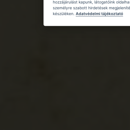
hozzájárulást kapunk, látogatóink oldalh
személyre szabott hirdetések megjeleníté
készüléken.
Adatvédelmi tájékoztató