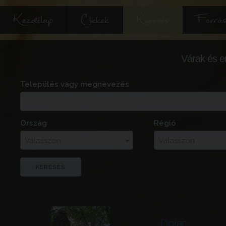
Kezdőlap
Cikkek
Keresés
Forrás
Várak és e
Település vagy megnevezés
Ország
Régió
Válasszon
Válasszon
Dolac