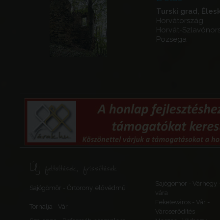
Turski grad, Éles
Horvátország
Horvát-Szlavónor
Pozsega
Új feltöltések, frissítések
Sajógömör - Várhegy 
Sajógömör - Őrtorony, elővédmű
vára
Feketeváros - Vár -
Tornalja - Vár
Városerődítés