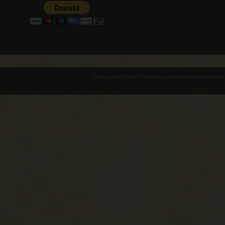
Várak és erődített helyek a Kárpát-medencében -