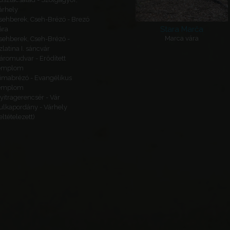
árhely
sehberek, Cseh-Brézó - Brezó
Stara Marča
ára
Marca vára
sehberek, Cseh-Brézó -
zlatina I. sáncvár
áromudvar - Erődített
emplom
imabrézó - Evangélikus
emplom
yitragerencsér - Vár
ulkapordány - Várhely
feltételezett)