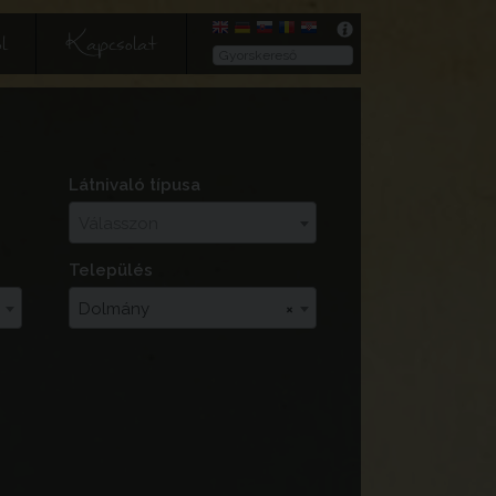
l
Kapcsolat
Látnivaló típusa
Válasszon
Település
Dolmány
×