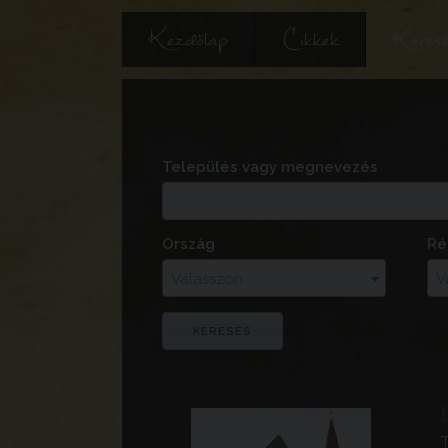
Kezdőlap
Cikkek
Keres
Település vagy megnevezés
Ország
Ré
Válasszon
V