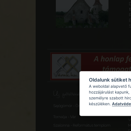
E
Oldalunk sütiket 
A weboldal alapvető f
Új feltöltések, frissítések
hozzájárulást kapunk,
személyre szabott hir
S
készüléken.
Adatvédel
Sajógömör - Őrtorony, elővédmű
v
F
Tornalja - Vár
V
Szalonna - Református templom
M
P