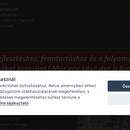
Daia
templom
Románia
rdély és Partium
Szeben
használ
unkcióinak biztosításához, illetve amennyiben ehhez
Öss
Ajánlott látnivalók
 látogatóink oldalhasználatának megértéséhez, s
detések megjelenítéséhez sütiket tárolunk a
ajógömör - Várhegy - Gömör
mi tájékoztató
ára
eketeváros - Vár -
ároserődítés
eszes - Várhegy
usztacsalád - Szolgagyőr,