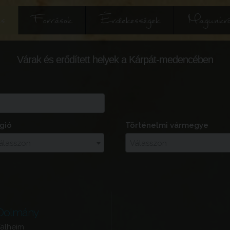
és
Források
Érdekességek
Magunkró
Várak és erődített helyek a Kárpát-medencében
gió
Történelmi vármegye
álasszon
Válasszon
Dolmány
Talheim