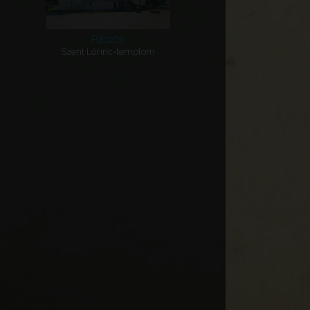
Pásztó
Szent Lőrinc-templom