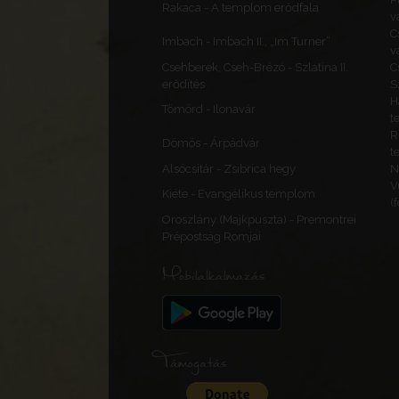
Rakaca - A templom erődfala
v
C
Imbach - Imbach II., „Im Turner”
v
Csehberek, Cseh-Brézó - Szlatina II.
C
erődítés
S
H
Tömörd - Ilonavár
t
R
Dömös - Árpádvár
t
Alsócsitár - Zsibrica hegy
N
V
Kiéte - Evangélikus templom
(
Oroszlány (Majkpuszta) - Premontrei
Prépostság Romjai
Mobilalkalmazás
Támogatás