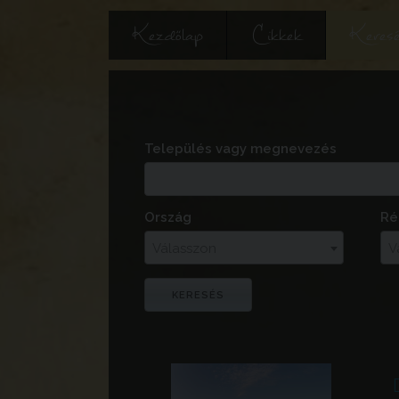
Kezdőlap
Cikkek
Keres
Település vagy megnevezés
Ország
Ré
Válasszon
V