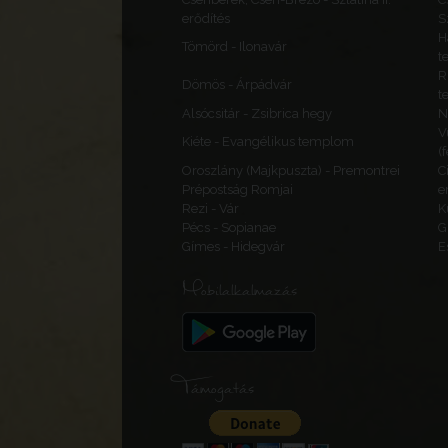
erődítés
S
H
Tömörd - Ilonavár
t
R
Dömös - Árpádvár
t
Alsócsitár - Zsibrica hegy
N
V
Kiéte - Evangélikus templom
(
Oroszlány (Majkpuszta) - Premontrei
C
Prépostság Romjai
e
Rezi - Vár
K
Pécs - Sopianae
G
Gímes - Hidegvár
E
Mobilalkalmazás
Támogatás