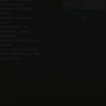
zlatina I. sáncvár
áromudvar - Erődített
Poprád, Virágvölgy
emplom
vár
imabrézó - Evangélikus
emplom
yitragerencsér - Vár
ulkapordány - Várhely
feltételezett)
ibakháza - Kiserőd, 1849-es
rődítések
urityán - Pálos kolostorrom
ímes - Gímes (Ghymes) vára
sztergom - Vár