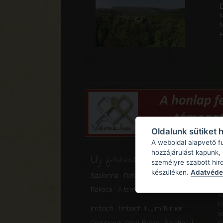
Oldalunk sütiket 
A weboldal alapvető f
hozzájárulást kapunk,
Új feltöltések, frissítések
személyre szabott hir
készüléken.
Adatvédel
Szalonna - Református templom
M
P
Rakaca - A templom erődfala
v
C
Imbach - Imbach II., „Im Turner”
v
Csehberek, Cseh-Brézó - Szlatina II.
C