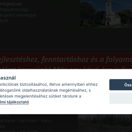
Drégelyvár
Magyarország
Nógrád vármegye
Hont
használ
unkcióinak biztosításához, illetve amennyiben ehhez
Öss
 látogatóink oldalhasználatának megértéséhez, s
Ajánlott látnivalók
detések megjelenítéséhez sütiket tárolunk a
mi tájékoztató
eszes - Várhegy
usztacsalád - Szolgagyőr,
árhely
sehberek, Cseh-Brézó - Brezó
ára
sehberek, Cseh-Brézó -