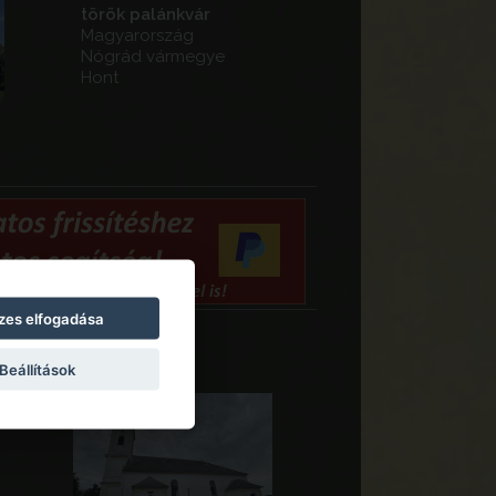
török palánkvár
Magyarország
Nógrád vármegye
Hont
zes elfogadása
Beállítások