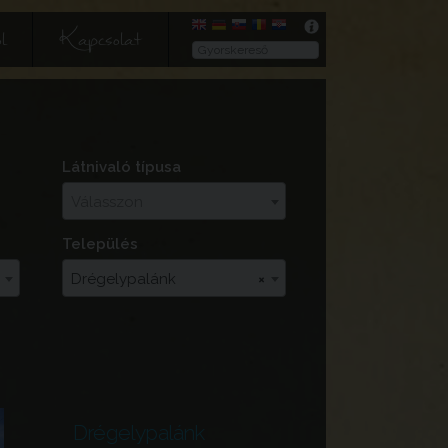
l
Kapcsolat
Látnivaló típusa
Válasszon
Település
Drégelypalánk
×
Drégelypalánk