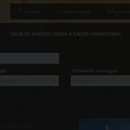
és
Források
Érdekességek
Magunkró
Várak és erődített helyek a Kárpát-medencében
gió
Történelmi vármegye
álasszon
Válasszon
Drégelypalánk