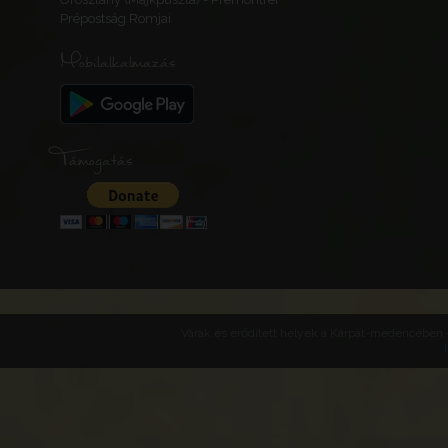
Prépostság Romjai
Mobilalkalmazás
Támogatás
Várak és erődített helyek a Kárpát-medencében -