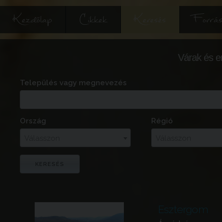
Kezdőlap
Cikkek
Keresés
Forrás
Várak és e
Település vagy megnevezés
Ország
Régió
Válasszon
Válasszon
Esztergom