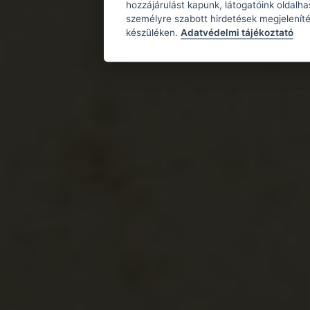
hozzájárulást kapunk, látogatóink oldalh
személyre szabott hirdetések megjeleníté
készüléken.
Adatvédelmi tájékoztató