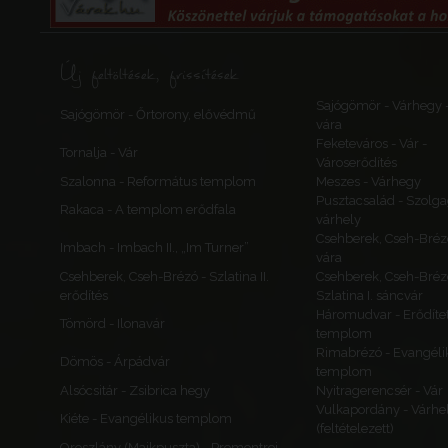
Új feltöltések, frissítések
Sajógömör - Várhegy 
Sajógömör - Őrtorony, elővédmű
vára
Feketeváros - Vár -
Tornalja - Vár
Városerődítés
Szalonna - Református templom
Meszes - Várhegy
Pusztacsalád - Szolga
Rakaca - A templom erődfala
várhely
Csehberek, Cseh-Bréz
Imbach - Imbach II., „Im Turner”
vára
Csehberek, Cseh-Brézó - Szlatina II.
Csehberek, Cseh-Bréz
erődítés
Szlatina I. sáncvár
Háromudvar - Erődítet
Tömörd - Ilonavár
templom
Rimabrézó - Evangéli
Dömös - Árpádvár
templom
Alsócsitár - Zsibrica hegy
Nyitragerencsér - Vár
Vulkapordány - Várhe
Kiéte - Evangélikus templom
(feltételezett)
Oroszlány (Majkpuszta) - Premontrei