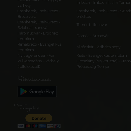
Imbach - Imbach II., „Im Turner
várhely
Csehberek, Cseh-Brézó -
Csehberek, Cseh-Brézó - Szlatina
Brezó vára
erődítés
Csehberek, Cseh-Brézó -
Tömörd - Ilonavár
Szlatina I. sáncvár
Háromudvar - Erődített
Dömös - Árpádvár
templom
Rimabrézó - Evangélikus
Alsócsitár - Zsibrica hegy
templom
Nyitragerencsér - Vár
Kiéte - Evangélikus templom
Vulkapordány - Várhely
Oroszlány (Majkpuszta) - Prem
(feltételezett)
Prépostság Romjai
Mobilalkalmazás
Támogatás