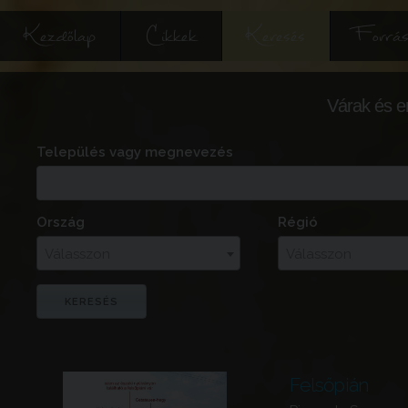
Kezdőlap
Cikkek
Keresés
Forrás
Várak és e
Település vagy megnevezés
Ország
Régió
Válasszon
Válasszon
Felsőpián