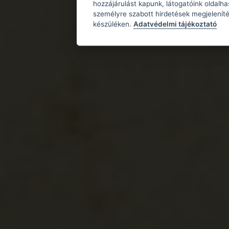
hozzájárulást kapunk, látogatóink oldalh
személyre szabott hirdetések megjeleníté
készüléken.
Adatvédelmi tájékoztató