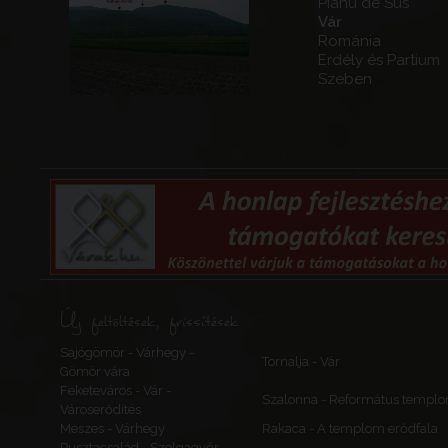
Pianu de Sus
Vár
Románia
Erdély és Partium
Szeben
Új feltöltések, frissítések
Sajógömör - Várhegy -
Tornalja - Vár
Gömör vára
Feketeváros - Vár -
Szalonna - Református templ
Városerődítés
Meszes - Várhegy
Rakaca - A templom erődfala
Pusztacsalád - Szolgagyőr,