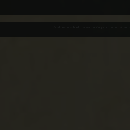
Várak és erődített helyek a Kárpát-medencében -