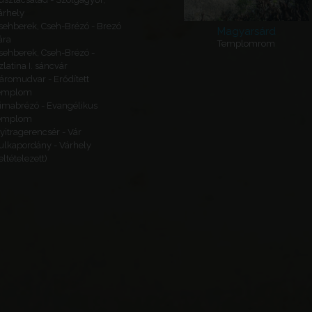
árhely
sehberek, Cseh-Brézó - Brezó
Magyarsárd
ára
Templomrom
sehberek, Cseh-Brézó -
zlatina I. sáncvár
áromudvar - Erődített
emplom
imabrézó - Evangélikus
emplom
yitragerencsér - Vár
ulkapordány - Várhely
feltételezett)