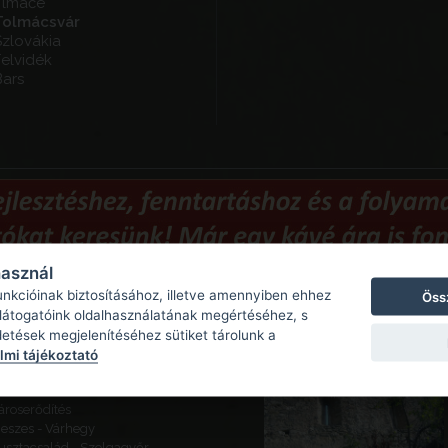
Tlmače
Tolmácsvár
Szlovákia
elvidék
Bars
használ
unkcióinak biztosításához, illetve amennyiben ehhez
Öss
Ajánlott látnivalók
 látogatóink oldalhasználatának megértéséhez, s
detések megjelenítéséhez sütiket tárolunk a
ajógömör - Várhegy - Gömör
mi tájékoztató
ára
eketeváros - Vár -
ároserődítés
eszes - Várhegy
usztacsalád - Szolgagyőr,