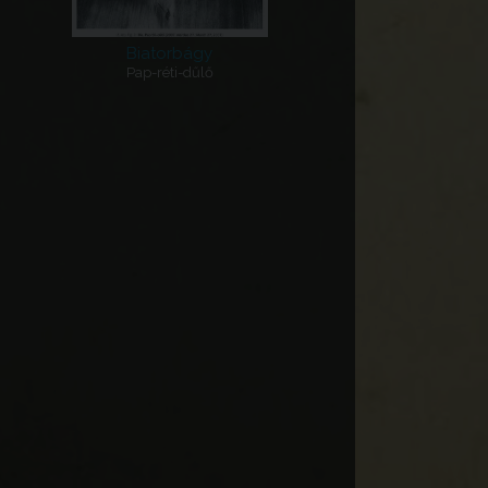
Biatorbágy
Pap-réti-dűlő