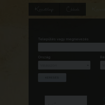
Kezdőlap
Cikkek
Keres
Település vagy megnevezés
Ország
Ré
Válasszon
V