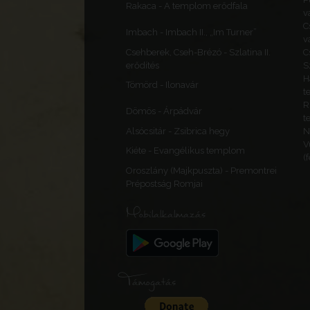
Rakaca - A templom erődfala
v
C
Imbach - Imbach II., „Im Turner”
v
Csehberek, Cseh-Brézó - Szlatina II.
C
erődítés
S
H
Tömörd - Ilonavár
t
R
Dömös - Árpádvár
t
Alsócsitár - Zsibrica hegy
N
V
Kiéte - Evangélikus templom
(
Oroszlány (Majkpuszta) - Premontrei
Prépostság Romjai
Mobilalkalmazás
Támogatás