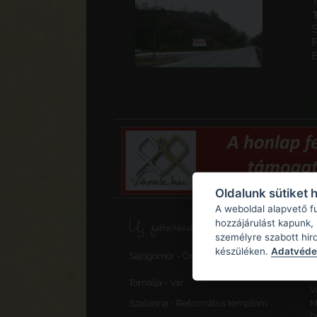
F
Oldalunk sütiket 
A weboldal alapvető f
Új feltöltések, frissítések
hozzájárulást kapunk,
személyre szabott hir
S
készüléken.
Adatvédel
Sajógömör - Őrtorony, elővédmű
v
F
Tornalja - Vár
V
Szalonna - Református templom
M
P