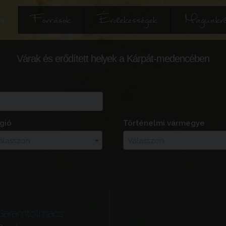
és
Források
Érdekességek
Magunkró
Várak és erődített helyek a Kárpát-medencében
gió
Történelmi vármegye
álasszon
Válasszon
Garamtolmács