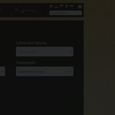
l
Kapcsolat
Látnivaló típusa
Válasszon
Település
Garamtolmács
×