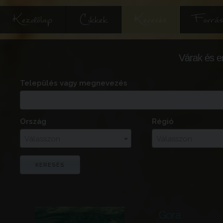
Kezdőlap
Cikkek
Keresés
Forrás
Várak és e
Település vagy megnevezés
Ország
Régió
Válasszon
Válasszon
Gora