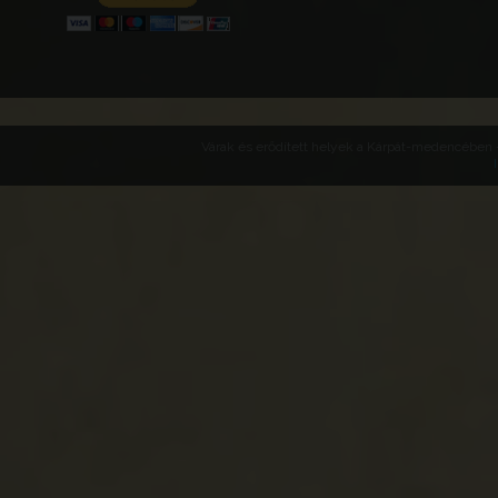
Várak és erődített helyek a Kárpát-medencében -