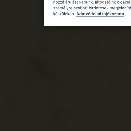
hozzájárulást kapunk, látogatóink oldalh
személyre szabott hirdetések megjeleníté
készüléken.
Adatvédelmi tájékoztató