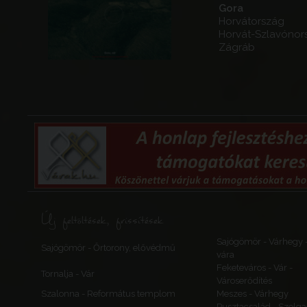
Gora
Horvátország
Horvát-Szlavónor
Zágráb
Új feltöltések, frissítések
Sajógömör - Várhegy 
Sajógömör - Őrtorony, elővédmű
vára
Feketeváros - Vár -
Tornalja - Vár
Városerődítés
Szalonna - Református templom
Meszes - Várhegy
Pusztacsalád - Szolga