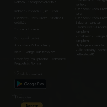
Rakaca - A templom erődfala
várhely
Csehberek, Cseh-Bréz
Imbach - Imbach II., „Im Turner”
vára
Csehberek, Cseh-Brézó - Szlatina II.
Csehberek, Cseh-Bréz
erődítés
Szlatina I. sáncvár
Háromudvar - Erődítet
Tömörd - Ilonavár
templom
Rimabrézó - Evangéli
Dömös - Árpádvár
templom
Alsócsitár - Zsibrica hegy
Nyitragerencsér - Vár
Vulkapordány - Várhe
Kiéte - Evangélikus templom
(feltételezett)
Oroszlány (Majkpuszta) - Premontrei
Prépostság Romjai
Mobilalkalmazás
Támogatás