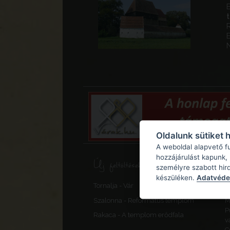
E
Oldalunk sütiket 
A weboldal alapvető f
hozzájárulást kapunk,
Új feltöltések, frissítések
személyre szabott hir
készüléken.
Adatvédel
F
Tornalja - Vár
V
Szalonna - Református templom
M
P
Rakaca - A templom erődfala
v
C