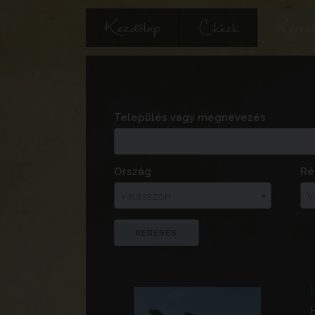
Kezdőlap
Cikkek
Keres
Település vagy megnevezés
Ország
Ré
Válasszon
V