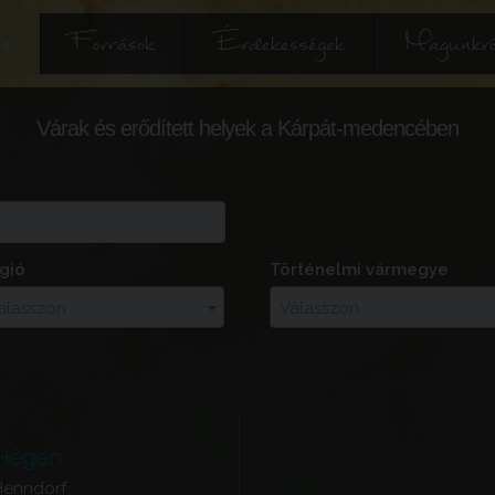
és
Források
Érdekességek
Magunkró
Várak és erődített helyek a Kárpát-medencében
gió
Történelmi vármegye
álasszon
Válasszon
Hégen
Henndorf