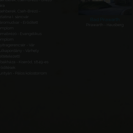
ára
sehberek, Cseh-Brézó -
zlatina I. sáncvár
Bad Pirawarth
áromudvar - Erődített
Pirawarth - Hausberg
emplom
imabrézó - Evangélikus
emplom
yitragerencsér - Vár
ulkapordány - Várhely
feltételezett)
ibakháza - Kiserőd, 1849-es
rődítések
urityán - Pálos kolostorrom