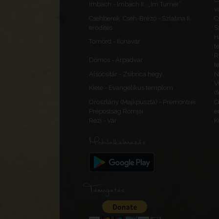
Imbach - Imbach II., „Im Turner”
v
Csehberek, Cseh-Brézó - Szlatina II.
C
erődítés
S
H
Tömörd - Ilonavár
t
R
Dömös - Árpádvár
t
Alsócsitár - Zsibrica hegy
N
V
Kiéte - Evangélikus templom
(
Oroszlány (Majkpuszta) - Premontrei
C
Prépostság Romjai
e
Rezi - Vár
K
Mobilalkalmazás
Támogatás