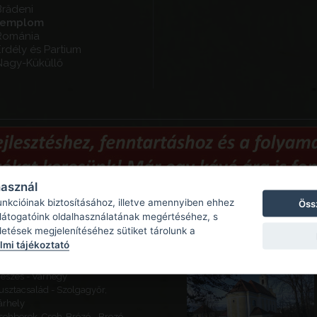
Brădeni
templom
Románia
rdély és Partium
Nagy-Küküllő
használ
unkcióinak biztosításához, illetve amennyiben ehhez
Öss
 látogatóink oldalhasználatának megértéséhez, s
Ajánlott látnivalók
detések megjelenítéséhez sütiket tárolunk a
mi tájékoztató
eketeváros - Vár -
ároserődítés
eszes - Várhegy
usztacsalád - Szolgagyőr,
árhely
sehberek, Cseh-Brézó - Brezó