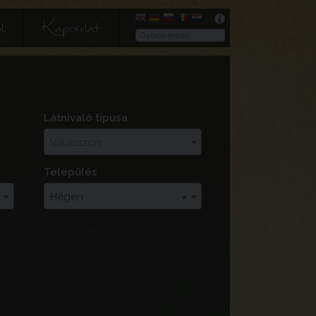
l
Kapcsolat
Látnivaló típusa
Válasszon
Település
Hégen
×