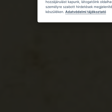
hozzájárulást kapunk, látogatóink oldalh
személyre szabott hirdetések megjeleníté
készüléken.
Adatvédelmi tájékoztató