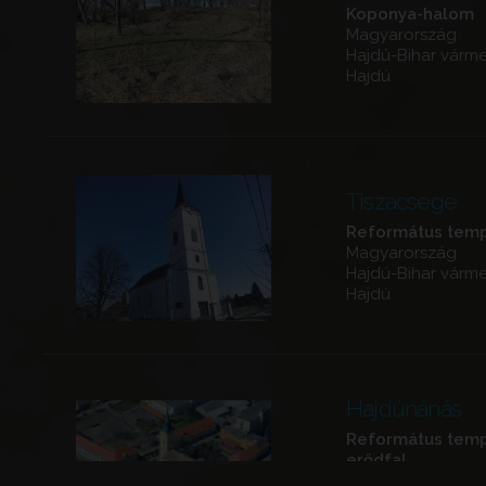
Koponya-halom
Magyarország
Hajdú-Bihar várm
Hajdú
Tiszacsege
Református tem
Magyarország
Hajdú-Bihar várm
Hajdú
Hajdúnánás
Református tem
erődfal
Magyarország