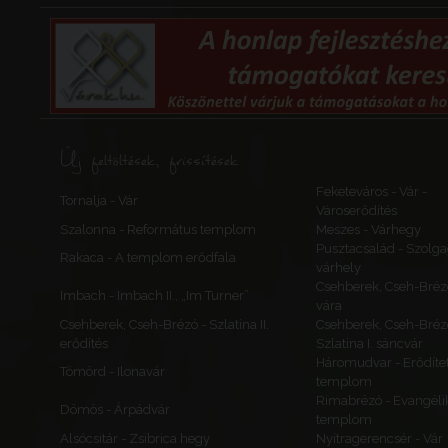
Hajdú-Bihar várm
Hajdú
Hajdúszovát
Új feltöltések, frissítések
Református tem
erődfal
Feketeváros - Vár -
Magyarország
Tornalja - Vár
Városerődítés
Hajdú-Bihar várm
Szalonna - Református templom
Meszes - Várhegy
Hajdú
Pusztacsalád - Szolga
Rakaca - A templom erődfala
várhely
Csehberek, Cseh-Bréz
Imbach - Imbach II., „Im Turner”
vára
Csehberek, Cseh-Brézó - Szlatina II.
Csehberek, Cseh-Bréz
Hajdúböször
erődítés
Szlatina I. sáncvár
Háromudvar - Erődítet
Zeleméri földvár
Tömörd - Ilonavár
templom
Vadászok sánca
Rimabrézó - Evangéli
Magyarország
Dömös - Árpádvár
templom
Hajdú-Bihar várm
Alsócsitár - Zsibrica hegy
Nyitragerencsér - Vár
Hajdú