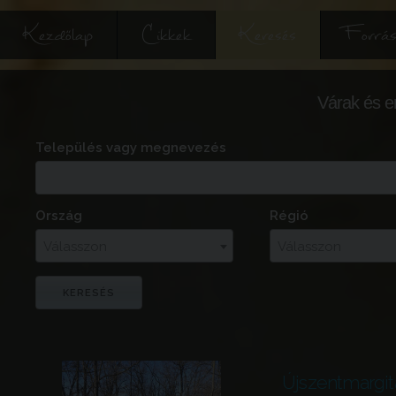
Kezdőlap
Cikkek
Keresés
Forrás
Várak és e
Település vagy megnevezés
Ország
Régió
Válasszon
Válasszon
Újszentmargit