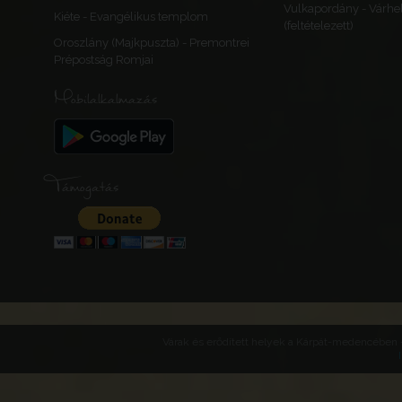
Vulkapordány - Várhe
Kiéte - Evangélikus templom
(feltételezett)
Oroszlány (Majkpuszta) - Premontrei
Prépostság Romjai
Debrecen
Mobilalkalmazás
palánk, templom
Magyarország
Hajdú-Bihar várm
Hajdú
Támogatás
Várak és erődített helyek a Kárpát-medencében -