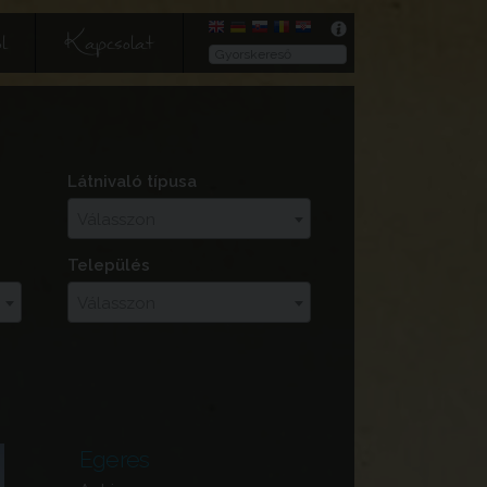
l
Kapcsolat
Látnivaló típusa
Válasszon
Település
Válasszon
Egeres