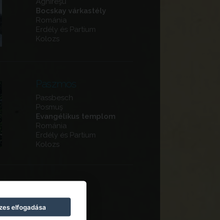
Aghireşu
Bocskay várkastély
Románia
Erdély és Partium
Kolozs
Paszmos
Passbesch
Posmuş
Evangélikus templom
Románia
Erdély és Partium
Kolozs
Kolozsvár
Cluj-Napoca
zes elfogadása
Fellegvár