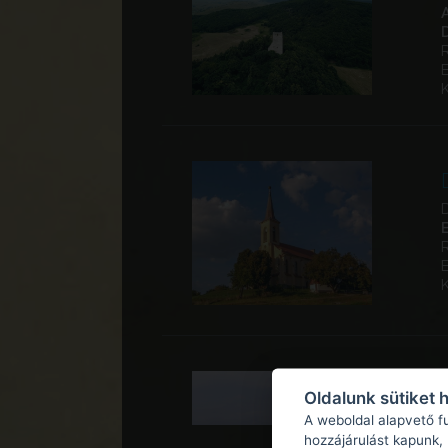
Oldalunk sütiket 
A weboldal alapvető f
hozzájárulást kapunk,