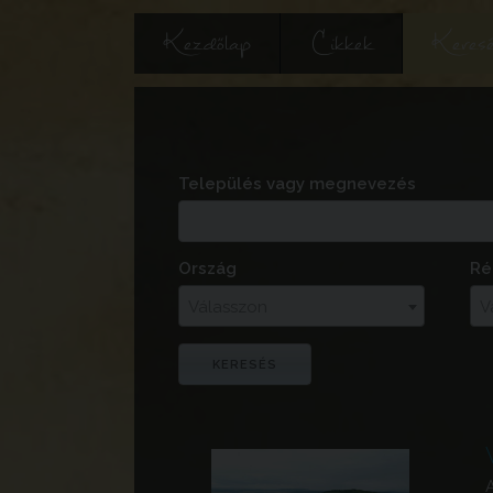
Kezdőlap
Cikkek
Keres
Település vagy megnevezés
Ország
Ré
Válasszon
V