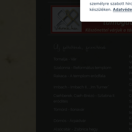
személyre szabott hir
készüléken.
Adatvédel
Új feltöltések, frissítések
F
Tornalja - Vár
V
Szalonna - Református templom
M
P
Rakaca - A templom erődfala
v
C
Imbach - Imbach II., „Im Turner”
v
Csehberek, Cseh-Brézó - Szlatina II.
C
erődítés
S
H
F
Tömörd - Ilonavár
t
R
Dömös - Árpádvár
t
Alsócsitár - Zsibrica hegy
N