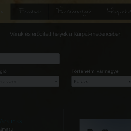
és
Források
Érdekességek
Magunkró
Várak és erődített helyek a Kárpát-medencében
gió
Történelmi vármegye
álasszon
Kolozs
×
Váralmás
Almaşu