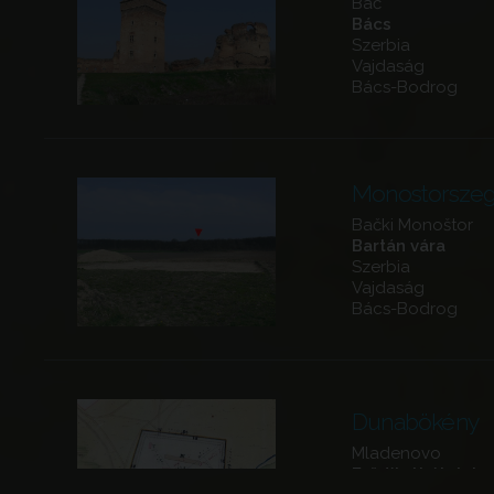
Bač
Bács
Szerbia
Vajdaság
Bács-Bodrog
Monostorsze
Bački Monoštor
Bartán vára
Szerbia
Vajdaság
Bács-Bodrog
Dunabökény
Mladenovo
Erődített élelnisz