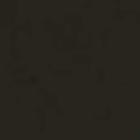
Szabadka
Subotica
Vár
Szerbia
Vajdaság
Bács-Bodrog
Titel
Titel
Vár
Szerbia
Vajdaság
Bács-Bodrog