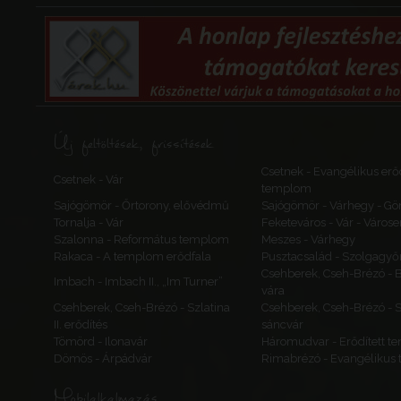
Szerbia
Szerbia
Bács-Bodrog
Vaskút
Új feltöltések, frissítések
Waschkut, Eisenb
Baškut
Csetnek - Evangélikus erőd
Földvár és halm
Csetnek - Vár
templom
Magyarország
Sajógömör - Őrtorony, elővédmű
Sajógömör - Várhegy - Gö
Bács-Kiskun várm
Tornalja - Vár
Feketeváros - Vár - Várose
Bács-Bodrog
Szalonna - Református templom
Meszes - Várhegy
Rakaca - A templom erődfala
Pusztacsalád - Szolgagyőr
Csehberek, Cseh-Brézó - 
Imbach - Imbach II., „Im Turner”
vára
Futak
Csehberek, Cseh-Brézó - Szlatina
Csehberek, Cseh-Brézó - Sz
II. erődítés
sáncvár
Futog
Tömörd - Ilonavár
Háromudvar - Erődített 
Futak, erődített r
Dömös - Árpádvár
Rimabrézó - Evangélikus
Szerbia
Vajdaság
Mobilalkalmazás
Bács-Bodrog