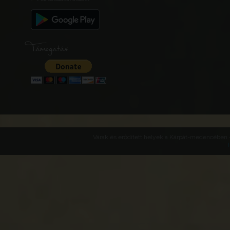
Támogatás
Monostorsze
Bački Monoštor
Monostorszeg, er
élelmiszer raktár
Szerbia
Vajdaság
Bács-Bodrog
Várak és erődített helyek a Kárpát-medencében -
Kelebia
Templomhegy
Magyarország
Bács-Kiskun várm
Bács-Bodrog