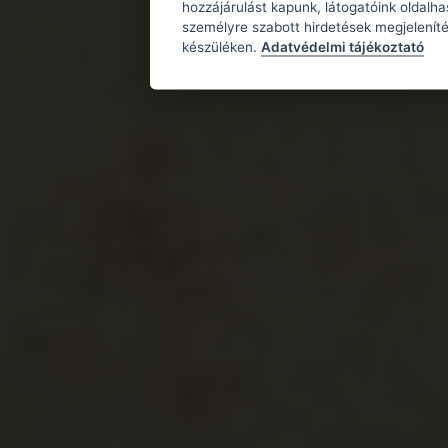
hozzájárulást kapunk, látogatóink oldalh
személyre szabott hirdetések megjeleníté
készüléken.
Adatvédelmi tájékoztató