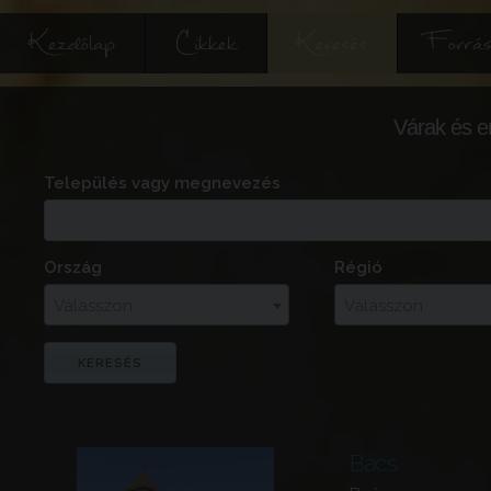
Kezdőlap
Cikkek
Keresés
Forrás
Várak és e
Település vagy megnevezés
Ország
Régió
Válasszon
Válasszon
Bács