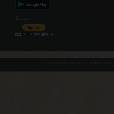
Támogatás
Várak és erődített helyek a Kárpát-medencében -