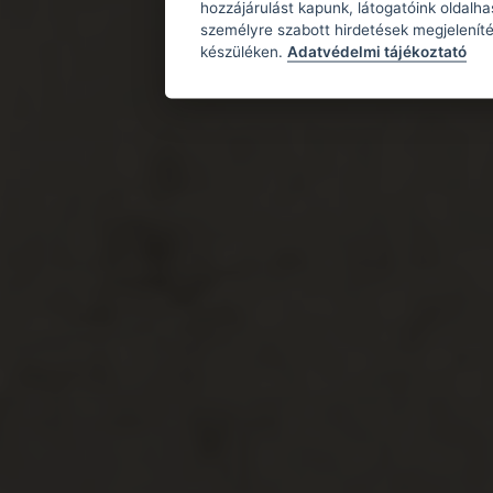
hozzájárulást kapunk, látogatóink oldalh
személyre szabott hirdetések megjeleníté
készüléken.
Adatvédelmi tájékoztató