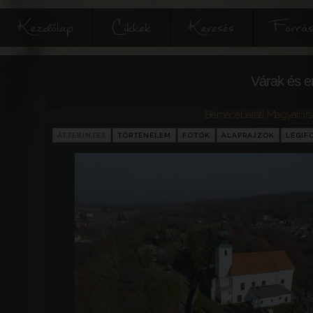
Kezdőlap
Cikkek
Keresés
Forrás
Várak és e
Bernecebaráti
,
Magyarors
ÁTTEKINTÉS
TÖRTÉNELEM
FOTÓK
ALAPRAJZOK
LÉGIF