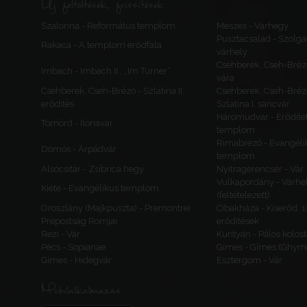
Új feltöltések, frissítések
Szalonna - Református templom
Meszes - Várhegy
Pusztacsalád - Szolga
Rakaca - A templom erődfala
várhely
Csehberek, Cseh-Bréz
Imbach - Imbach II., „Im Turner”
vára
Csehberek, Cseh-Brézó - Szlatina II.
Csehberek, Cseh-Bréz
erődítés
Szlatina I. sáncvár
Háromudvar - Erődítet
Tömörd - Ilonavár
templom
Rimabrézó - Evangéli
Dömös - Árpádvár
templom
Alsócsitár - Zsibrica hegy
Nyitragerencsér - Vár
Vulkapordány - Várhe
Kiéte - Evangélikus templom
(feltételezett)
Oroszlány (Majkpuszta) - Premontrei
Cibakháza - Kiserőd, 
Prépostság Romjai
erődítések
Rezi - Vár
Kurityán - Pálos kolos
Pécs - Sopianae
Gímes - Gímes (Ghyme
Gímes - Hidegvár
Esztergom - Vár
Mobilalkalmazás